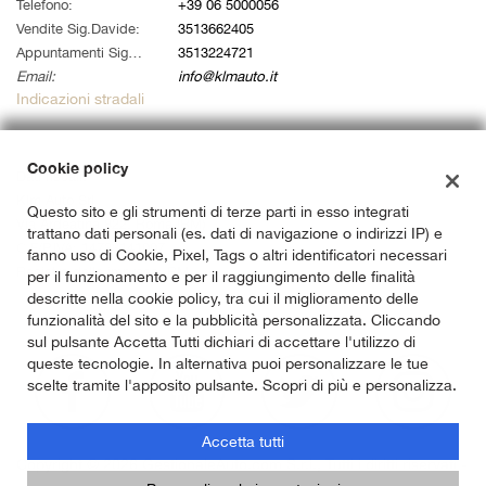
tta
Telefono:
+39 06 5000056
i
Vendite Sig.Davide:
3513662405
Appuntamenti Sig. Alessandro:
3513224721
Email:
info@klmauto.it
empre
Cookie necessari
Indicazioni stradali
ilitato
Cookie delle preferenze
Cookie policy
Dati fiscali:
Klm Auto Srl
Questo sito e gli strumenti di terze parti in esso integrati
Cookie per il miglioramento dell'esperienza utente
Via Ardeatina 822, Roma (RM)
trattano dati personali (es. dati di navigazione o indirizzi IP) e
C.F/P.IVA:
14733141007
fanno uso di Cookie, Pixel, Tags o altri identificatori necessari
Cookie analitici
Registro delle imprese:
RM
per il funzionamento e per il raggiungimento delle finalità
descritte nella cookie policy, tra cui il miglioramento delle
Cookie di marketing
funzionalità del sito e la pubblicità personalizzata. Cliccando
sul pulsante Accetta Tutti dichiari di accettare l'utilizzo di
queste tecnologie. In alternativa puoi personalizzare le tue
scelte tramite l'apposito pulsante. Scopri di più e personalizza.
Leggi
la
cookie
Accetta tutti
policy
Copyright © 2026 GestionaleAuto.com S.r.l., Tutti i diritti riservati -
Leggi l'informativa sulla privacy
-
Cookie Policy