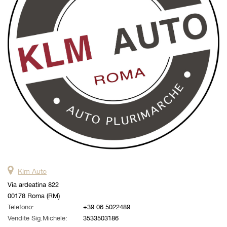
questi
strumenti
di
tracciamento
si
rimanda
alla
cookie
policy.
Puoi
rivedere
e
modificare
le
tue
scelte
Klm Auto
in
qualsiasi
Via ardeatina 822
momento.
00178 Roma (RM)
Telefono:
+39 06 5022489
Vendite Sig.Michele:
3533503186