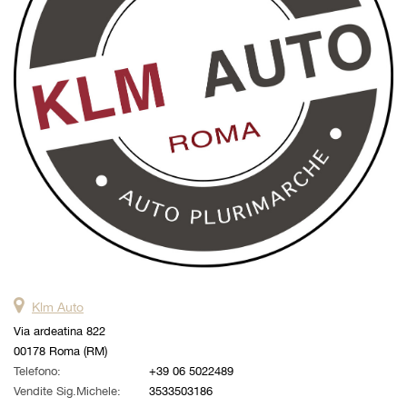
questi
strumenti
di
tracciamento
si
rimanda
alla
cookie
policy.
Puoi
rivedere
e
modificare
le
tue
scelte
Klm Auto
in
qualsiasi
Via ardeatina 822
momento.
00178 Roma (RM)
Telefono:
+39 06 5022489
Vendite Sig.Michele:
3533503186