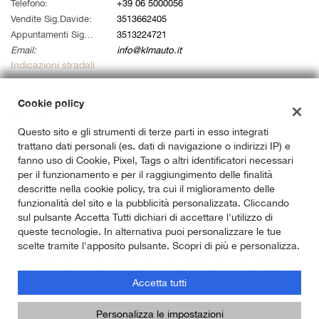
tta
Telefono:
+39 06 5000056
i
Vendite Sig.Davide:
3513662405
Appuntamenti Sig. Alessandro:
3513224721
Email:
info@klmauto.it
empre
Cookie necessari
Indicazioni stradali
ilitato
Cookie policy
Cookie delle preferenze
Dati fiscali:
Klm Auto Srl
Questo sito e gli strumenti di terze parti in esso integrati
Cookie per il miglioramento dell'esperienza utente
trattano dati personali (es. dati di navigazione o indirizzi IP) e
Via Ardeatina 822, Roma (RM)
fanno uso di Cookie, Pixel, Tags o altri identificatori necessari
C.F/P.IVA:
14733141007
Cookie analitici
per il funzionamento e per il raggiungimento delle finalità
Registro delle imprese:
RM
descritte nella cookie policy, tra cui il miglioramento delle
funzionalità del sito e la pubblicità personalizzata. Cliccando
Cookie di marketing
sul pulsante Accetta Tutti dichiari di accettare l'utilizzo di
queste tecnologie. In alternativa puoi personalizzare le tue
scelte tramite l'apposito pulsante. Scopri di più e personalizza.
Leggi
la
Accetta tutti
cookie
policy
Copyright © 2026 GestionaleAuto.com S.r.l., Tutti i diritti riservati -
Personalizza le impostazioni
Leggi l'informativa sulla privacy
-
Cookie Policy