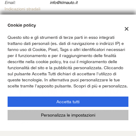
Email:
info@klmauto.it
Indicazioni stradali
Cookie policy
Dati fiscali:
Klm Auto Srl
Questo sito e gli strumenti di terze parti in esso integrati
trattano dati personali (es. dati di navigazione o indirizzi IP) e
Via Ardeatina 822, Roma (RM)
fanno uso di Cookie, Pixel, Tags o altri identificatori necessari
C.F/P.IVA:
14733141007
per il funzionamento e per il raggiungimento delle finalità
Registro delle imprese:
RM
descritte nella cookie policy, tra cui il miglioramento delle
funzionalità del sito e la pubblicità personalizzata. Cliccando
sul pulsante Accetta Tutti dichiari di accettare l'utilizzo di
queste tecnologie. In alternativa puoi personalizzare le tue
scelte tramite l'apposito pulsante. Scopri di più e personalizza.
Accetta tutti
Copyright © 2026 GestionaleAuto.com S.r.l., Tutti i diritti riservati -
Personalizza le impostazioni
Leggi l'informativa sulla privacy
-
Cookie Policy
Sito creato da:
GestionaleAuto.com