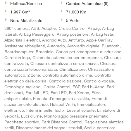
Elettrica/Benzina
Cambio Automatico (9)
Salva
le
1.997 Cm³
71.000 Km
impostazioni
Nero Metallizzato
5 Porte
360° camera, ABS, Adaptive Cruise Control, Airbag, Airbag
laterali, Airbag Passeggero, Airbag posteriore, Airbag testa,
Alzacristalli elettrici, Android Auto, Antifurto, Apple CarPlay,
Assistente abbaglianti, Autoradio, Autoradio digitale, Bluetooth,
Boardcomputer, Bracciolo, Carica per smartphone a induzione,
Cerchi in lega, Chiamata automatica per emergenze, Chiusura
centralizzata, Chiusura centralizzata senza chiave, Chiusura
centralizzata telecomandata, Climatizzatore, Climatizzatore
automatico, 2 zone, Controllo automatico clima, Controllo
elettronico della corsia, Controllo trazione, Controllo vocale,
Cronologia tagliandi, Cruise Control, ESP, Fari bi-Xeno, Fari
direzionali, Fari full-LED, Fari LED, Fari Xenon, Filtro
antiparticolato, Frenata d'emergenza assistita, Freno di
stazionamento elettrico, Hotspot Wi-Fi, Immobilizzatore
elettronico, Interni in pelle, Isofix, Leve al volante, Limitatore di
velocità, Luci diurne, Monitoraggio pressione pneumatici,
Pacchetto sportivo, Park Distance Control, Regolazione elettrica
sedili, Riconoscimento dei segnali stradali, Sedile posteriore