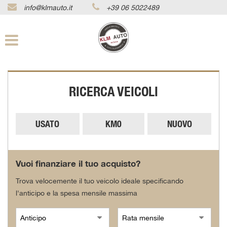
info@klmauto.it
+39 06 5022489
Le
tue
preferenze
di
consenso
Il
RICERCA VEICOLI
seguente
pannello
ti
consente
USATO
KM0
NUOVO
di
esprimere
le
tue
Vuoi finanziare il tuo acquisto?
preferenze
di
Trova velocemente il tuo veicolo ideale specificando
consenso
l'anticipo e la spesa mensile massima
alle
tecnologie
di