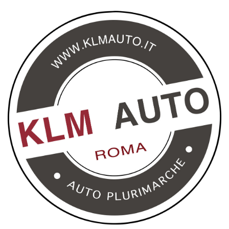
Salva
le
impostazioni