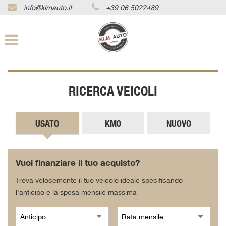
info@klmauto.it
+39 06 5022489
Le
tue
preferenze
di
consenso
Il
RICERCA VEICOLI
seguente
pannello
ti
consente
USATO
KM0
NUOVO
di
esprimere
le
tue
Vuoi finanziare il tuo acquisto?
preferenze
di
Trova velocemente il tuo veicolo ideale specificando
consenso
l'anticipo e la spesa mensile massima
alle
tecnologie
di