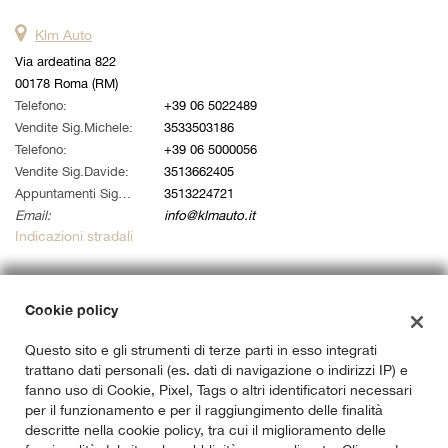
Klm Auto
Via ardeatina 822
00178 Roma (RM)
Telefono:
+39 06 5022489
Vendite Sig.Michele:
3533503186
Telefono:
+39 06 5000056
Vendite Sig.Davide:
3513662405
Appuntamenti Sig. Alessandro:
3513224721
Email:
info@klmauto.it
Indicazioni stradali
Dati fiscali:
Cookie policy
Klm Auto Srl
Questo sito e gli strumenti di terze parti in esso integrati
Via Ardeatina 822, Roma (RM)
trattano dati personali (es. dati di navigazione o indirizzi IP) e
C.F/P.IVA:
14733141007
fanno uso di Cookie, Pixel, Tags o altri identificatori necessari
Registro delle imprese:
RM
per il funzionamento e per il raggiungimento delle finalità
descritte nella cookie policy, tra cui il miglioramento delle