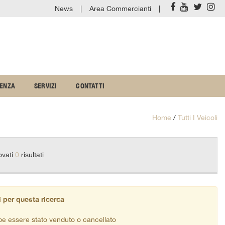
News
Area Commercianti
TENZA
SERVIZI
CONTATTI
Home
/
Tutti I Veicoli
ovati
0
risultati
 per questa ricerca
be essere stato venduto o cancellato