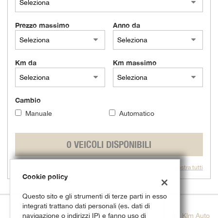
questi
strumenti
Prezzo massimo
Anno da
di
tracciamento
si
rimanda
Km da
Km massimo
alla
cookie
policy.
Puoi
Cambio
rivedere
Manuale
Automatico
e
modificare
le
0 VEICOLI DISPONIBILI
tue
scelte
in
Mostra tutti
qualsiasi
Cookie policy
momento.
Questo sito e gli strumenti di terze parti in esso
integrati trattano dati personali (es. dati di
navigazione o indirizzi IP) e fanno uso di
Klm Auto