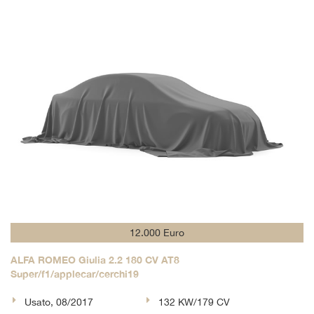
tta
i
empre
Cookie necessari
ilitato
Cookie delle preferenze
Cookie per il miglioramento dell'esperienza utente
Cookie analitici
Cookie di marketing
12.000 Euro
Leggi
ALFA ROMEO Giulia 2.2 180 CV AT8
la
Super/f1/applecar/cerchi19
cookie
policy
Usato, 08/2017
132 KW/179 CV