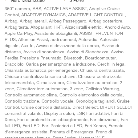
Nero Metallizzato
5 Porte
360° camera, ABS, ACTIVE LANE ASSIST, Adaptive Cruise
Control, ADAPTIVE DYNAMICS, ADAPTIVE LIGHT CONTROL,
Airbag, Airbag laterali, Airbag Passeggero, Airbag posteriore,
Airbag testa, Altoparlanti Hi-Fi, Alzacristalli elettrici, Android Auto,
Apple CarPlay, Assistente abbaglianti, ASSIST PREVENTION
PLUS, Attention Assist, audi connect, Autoradio, Autoradio
digitale, Aux-In, Avviso di deviazione dalla corsia, Avviso di
distanza, Avviso di sonnolenza, Avviso di Stanchezza, Avviso
Perdita Pressione Pneumatic, Bluetooth, Boardcomputer,
Bracciolo, Carica per smartphone a induzione, Cerchi in lega,
Chiamata automatica per emergenze, Chiusura centralizzata,
Chiusura centralizzata senza chiave, Chiusura centralizzata
telecomandata, Climatizzatore, Climatizzatore automatico, 2
zone, Climatizzatore automatico, 3 zone, Collision Warning,
Controllo automatico clima, Controllo elettronico della corsia,
Controllo trazione, Controllo vocale, Cronologia tagliandi, Cruise
Control, Cruise control a distanza, Direct Select, DIREKT SELECT
comandi al volante, Display a colori, ESP, Fari adattivi, Fari bi-
Xeno, Fari di profondità antiabbagliamento, Fari direzionali, Fari
full-LED, Fari LED, Fari Posteriori a LED, Fari Xenon, Frenata
d'emergenza assistita, Frenata di Emergenza, Freno di
stazionamento elettrico, Front Assist , Hotspot Wi-Fi,