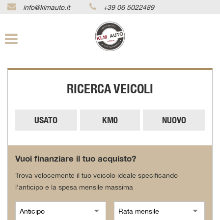
info@klmauto.it
+39 06 5022489
Le
tue
preferenze
di
consenso
Il
RICERCA VEICOLI
seguente
pannello
ti
consente
USATO
KM0
NUOVO
di
esprimere
le
tue
Vuoi finanziare il tuo acquisto?
preferenze
di
Trova velocemente il tuo veicolo ideale specificando
consenso
l'anticipo e la spesa mensile massima
alle
tecnologie
di