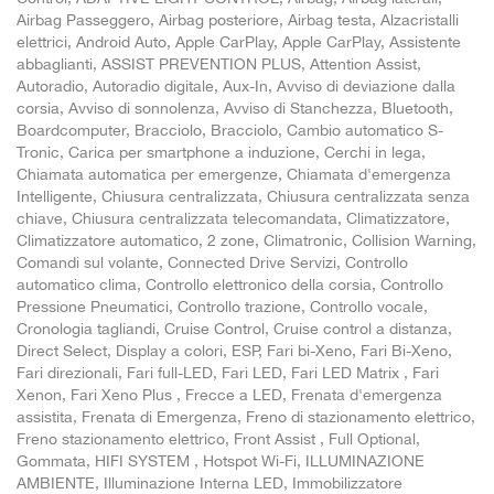
Airbag Passeggero, Airbag posteriore, Airbag testa, Alzacristalli
elettrici, Android Auto, Apple CarPlay, Apple CarPlay, Assistente
abbaglianti, ASSIST PREVENTION PLUS, Attention Assist,
Autoradio, Autoradio digitale, Aux-In, Avviso di deviazione dalla
corsia, Avviso di sonnolenza, Avviso di Stanchezza, Bluetooth,
Boardcomputer, Bracciolo, Bracciolo, Cambio automatico S-
Tronic, Carica per smartphone a induzione, Cerchi in lega,
Chiamata automatica per emergenze, Chiamata d'emergenza
Intelligente, Chiusura centralizzata, Chiusura centralizzata senza
chiave, Chiusura centralizzata telecomandata, Climatizzatore,
Climatizzatore automatico, 2 zone, Climatronic, Collision Warning,
Comandi sul volante, Connected Drive Servizi, Controllo
automatico clima, Controllo elettronico della corsia, Controllo
Pressione Pneumatici, Controllo trazione, Controllo vocale,
Cronologia tagliandi, Cruise Control, Cruise control a distanza,
Direct Select, Display a colori, ESP, Fari bi-Xeno, Fari Bi-Xeno,
Fari direzionali, Fari full-LED, Fari LED, Fari LED Matrix , Fari
Xenon, Fari Xeno Plus , Frecce a LED, Frenata d'emergenza
assistita, Frenata di Emergenza, Freno di stazionamento elettrico,
Freno stazionamento elettrico, Front Assist , Full Optional,
Gommata, HIFI SYSTEM , Hotspot Wi-Fi, ILLUMINAZIONE
AMBIENTE, Illuminazione Interna LED, Immobilizzatore