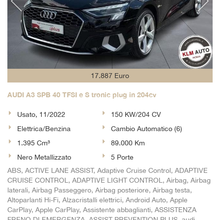
17.887 Euro
AUDI A3 SPB 40 TFSI e S tronic plug in 204cv
Usato, 11/2022
150 KW/204 CV
Elettrica/Benzina
Cambio Automatico (6)
1.395 Cm³
89.000 Km
Nero Metallizzato
5 Porte
ABS, ACTIVE LANE ASSIST, Adaptive Cruise Control, ADAPTIVE
CRUISE CONTROL, ADAPTIVE LIGHT CONTROL, Airbag, Airbag
laterali, Airbag Passeggero, Airbag posteriore, Airbag testa,
Altoparlanti Hi-Fi, Alzacristalli elettrici, Android Auto, Apple
CarPlay, Apple CarPlay, Assistente abbaglianti, ASSISTENZA
FRENO DI EMERGENZA, ASSIST PREVENTION PLUS, audi