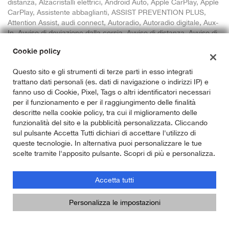
distanza, Alzacristalli elettrici, Android Auto, Apple CarPlay, Apple
CarPlay, Assistente abbaglianti, ASSIST PREVENTION PLUS,
Attention Assist, audi connect, Autoradio, Autoradio digitale, Aux-
In, Avviso di deviazione dalla corsia, Avviso di distanza, Avviso di
Stanchezza, Avviso Perdita Pressione Pneumatic, Bluetooth,
Cookie policy
Boardcomputer, Bracciolo, Carica per smartphone a induzione,
Cerchi in lega, Chiamata automatica per emergenze, Chiamata
Questo sito e gli strumenti di terze parti in esso integrati
d'emergenza Intelligente, Chiusura centralizzata, Chiusura
trattano dati personali (es. dati di navigazione o indirizzi IP) e
centralizzata senza chiave, Chiusura centralizzata
fanno uso di Cookie, Pixel, Tags o altri identificatori necessari
telecomandata, Climatizzatore, Climatizzatore automatico, 2
per il funzionamento e per il raggiungimento delle finalità
zone, Climatronic, Collision Warning, Comandi sul volante,
descritte nella cookie policy, tra cui il miglioramento delle
Comand Online, Connected Drive Servizi, Controllo automatico
funzionalità del sito e la pubblicità personalizzata. Cliccando
clima, Controllo elettronico della corsia, Controllo Pressione
sul pulsante Accetta Tutti dichiari di accettare l'utilizzo di
Pneumatici, Controllo trazione, Controllo vocale, Cronologia
queste tecnologie. In alternativa puoi personalizzare le tue
tagliandi, Cruise Control, Cruise control a distanza, Direct Select,
scelte tramite l'apposito pulsante. Scopri di più e personalizza.
ESP, Fari bi-Xeno, Fari direzionali, Fari full-LED, Fari LED, Fari
Xenon, Frenata d'emergenza assistita, Freno di stazionamento
elettrico, Full-LED, Full Optional, Gommata, HIFI SYSTEM ,
Accetta tutti
Hotspot Wi-Fi, ILLUMINAZIONE AMBIENTE, Illuminazione Interna
LED, Immobilizzatore elettronico, Isofix, Lane Keeping Assist,
Personalizza le impostazioni
Lane WARNER, Leve al volante, Limitatore di velocità, Live
Cockpit Plus, Live Cockpit Professional, Luce d'ambiente, Luci
diurne, Luci diurne LED, Monitoraggio pressione pneumatici,