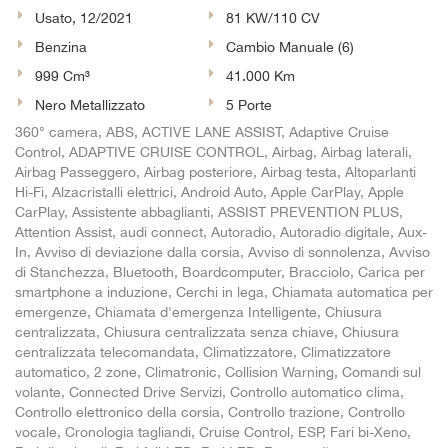
Usato, 12/2021
81 KW/110 CV
Benzina
Cambio Manuale (6)
999 Cm³
41.000 Km
Nero Metallizzato
5 Porte
360° camera, ABS, ACTIVE LANE ASSIST, Adaptive Cruise
Control, ADAPTIVE CRUISE CONTROL, Airbag, Airbag laterali,
Airbag Passeggero, Airbag posteriore, Airbag testa, Altoparlanti
Hi-Fi, Alzacristalli elettrici, Android Auto, Apple CarPlay, Apple
CarPlay, Assistente abbaglianti, ASSIST PREVENTION PLUS,
Attention Assist, audi connect, Autoradio, Autoradio digitale, Aux-
In, Avviso di deviazione dalla corsia, Avviso di sonnolenza, Avviso
di Stanchezza, Bluetooth, Boardcomputer, Bracciolo, Carica per
smartphone a induzione, Cerchi in lega, Chiamata automatica per
emergenze, Chiamata d'emergenza Intelligente, Chiusura
centralizzata, Chiusura centralizzata senza chiave, Chiusura
centralizzata telecomandata, Climatizzatore, Climatizzatore
automatico, 2 zone, Climatronic, Collision Warning, Comandi sul
volante, Connected Drive Servizi, Controllo automatico clima,
Controllo elettronico della corsia, Controllo trazione, Controllo
vocale, Cronologia tagliandi, Cruise Control, ESP, Fari bi-Xeno,