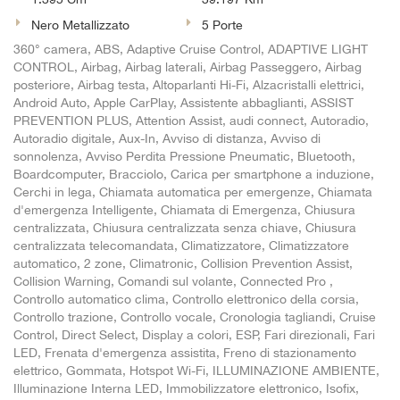
Nero Metallizzato
5 Porte
360° camera, ABS, Adaptive Cruise Control, ADAPTIVE LIGHT
CONTROL, Airbag, Airbag laterali, Airbag Passeggero, Airbag
posteriore, Airbag testa, Altoparlanti Hi-Fi, Alzacristalli elettrici,
Android Auto, Apple CarPlay, Assistente abbaglianti, ASSIST
PREVENTION PLUS, Attention Assist, audi connect, Autoradio,
Autoradio digitale, Aux-In, Avviso di distanza, Avviso di
sonnolenza, Avviso Perdita Pressione Pneumatic, Bluetooth,
Boardcomputer, Bracciolo, Carica per smartphone a induzione,
Cerchi in lega, Chiamata automatica per emergenze, Chiamata
d'emergenza Intelligente, Chiamata di Emergenza, Chiusura
centralizzata, Chiusura centralizzata senza chiave, Chiusura
centralizzata telecomandata, Climatizzatore, Climatizzatore
automatico, 2 zone, Climatronic, Collision Prevention Assist,
Collision Warning, Comandi sul volante, Connected Pro ,
Controllo automatico clima, Controllo elettronico della corsia,
Controllo trazione, Controllo vocale, Cronologia tagliandi, Cruise
Control, Direct Select, Display a colori, ESP, Fari direzionali, Fari
LED, Frenata d'emergenza assistita, Freno di stazionamento
elettrico, Gommata, Hotspot Wi-Fi, ILLUMINAZIONE AMBIENTE,
Illuminazione Interna LED, Immobilizzatore elettronico, Isofix,