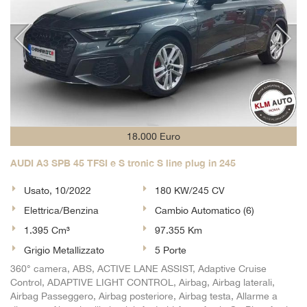
18.000 Euro
AUDI A3 SPB 45 TFSI e S tronic S line plug in 245
Usato, 10/2022
180 KW/245 CV
Elettrica/Benzina
Cambio Automatico (6)
1.395 Cm³
97.355 Km
Grigio Metallizzato
5 Porte
360° camera, ABS, ACTIVE LANE ASSIST, Adaptive Cruise
Control, ADAPTIVE LIGHT CONTROL, Airbag, Airbag laterali,
Airbag Passeggero, Airbag posteriore, Airbag testa, Allarme a