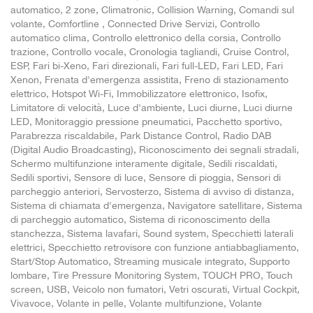
automatico, 2 zone, Climatronic, Collision Warning, Comandi sul
volante, Comfortline , Connected Drive Servizi, Controllo
automatico clima, Controllo elettronico della corsia, Controllo
trazione, Controllo vocale, Cronologia tagliandi, Cruise Control,
ESP, Fari bi-Xeno, Fari direzionali, Fari full-LED, Fari LED, Fari
Xenon, Frenata d'emergenza assistita, Freno di stazionamento
elettrico, Hotspot Wi-Fi, Immobilizzatore elettronico, Isofix,
Limitatore di velocità, Luce d'ambiente, Luci diurne, Luci diurne
LED, Monitoraggio pressione pneumatici, Pacchetto sportivo,
Parabrezza riscaldabile, Park Distance Control, Radio DAB
(Digital Audio Broadcasting), Riconoscimento dei segnali stradali,
Schermo multifunzione interamente digitale, Sedili riscaldati,
Sedili sportivi, Sensore di luce, Sensore di pioggia, Sensori di
parcheggio anteriori, Servosterzo, Sistema di avviso di distanza,
Sistema di chiamata d'emergenza, Navigatore satellitare, Sistema
di parcheggio automatico, Sistema di riconoscimento della
stanchezza, Sistema lavafari, Sound system, Specchietti laterali
elettrici, Specchietto retrovisore con funzione antiabbagliamento,
Start/Stop Automatico, Streaming musicale integrato, Supporto
lombare, Tire Pressure Monitoring System, TOUCH PRO, Touch
screen, USB, Veicolo non fumatori, Vetri oscurati, Virtual Cockpit,
Vivavoce, Volante in pelle, Volante multifunzione, Volante