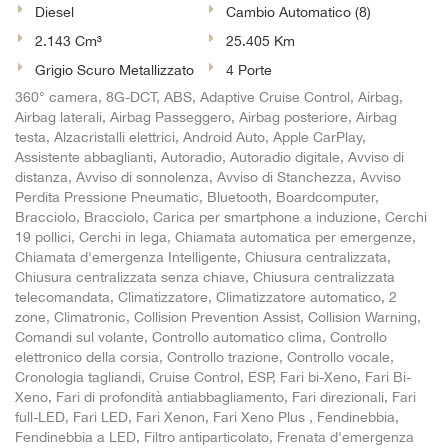
Diesel
Cambio Automatico (8)
Salva
le
2.143 Cm³
25.405 Km
impostazioni
Grigio Scuro Metallizzato
4 Porte
360° camera, 8G-DCT, ABS, Adaptive Cruise Control, Airbag,
Airbag laterali, Airbag Passeggero, Airbag posteriore, Airbag
testa, Alzacristalli elettrici, Android Auto, Apple CarPlay,
Assistente abbaglianti, Autoradio, Autoradio digitale, Avviso di
distanza, Avviso di sonnolenza, Avviso di Stanchezza, Avviso
Perdita Pressione Pneumatic, Bluetooth, Boardcomputer,
Bracciolo, Bracciolo, Carica per smartphone a induzione, Cerchi
19 pollici, Cerchi in lega, Chiamata automatica per emergenze,
Chiamata d'emergenza Intelligente, Chiusura centralizzata,
Chiusura centralizzata senza chiave, Chiusura centralizzata
telecomandata, Climatizzatore, Climatizzatore automatico, 2
zone, Climatronic, Collision Prevention Assist, Collision Warning,
Comandi sul volante, Controllo automatico clima, Controllo
elettronico della corsia, Controllo trazione, Controllo vocale,
Cronologia tagliandi, Cruise Control, ESP, Fari bi-Xeno, Fari Bi-
Xeno, Fari di profondità antiabbagliamento, Fari direzionali, Fari
full-LED, Fari LED, Fari Xenon, Fari Xeno Plus , Fendinebbia,
Fendinebbia a LED, Filtro antiparticolato, Frenata d'emergenza