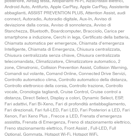
posteriore, Airbag testa, Altoparlanti Hi-Fi, Alzacristalli elettrici,
Android Auto, Antifurto, Apple CarPlay, Apple CarPlay, Assistente
abbaglianti, ASSIST PREVENTION PLUS, Attention Assist, audi
connect, Autoradio, Autoradio digitale, Aux-In, Avviso di
deviazione dalla corsia, Avviso di sonnolenza, Avviso di
Stanchezza, Bluetooth, Boardcomputer, Bracciolo, Carica per
smartphone a induzione, Cerchi in lega, Certificato della batteria,
Chiamata automatica per emergenze, Chiamata d'emergenza
Intelligente, Chiamata di Emergenza, Chiusura centralizzata,
Chiusura centralizzata senza chiave, Chiusura centralizzata
telecomandata, Climatizzatore, Climatizzatore automatico, 2
zone, Climatronic, Collision Prevention Assist, Collision Warning,
Comandi sul volante, Comand Online, Connected Drive Servizi,
Controllo automatico clima, Controllo automatico della distanza,
Controllo elettronico della corsia, Controllo trazione, Controllo
vocale, Cronologia tagliandi, Cruise Control, Cruise control a
distanza, Direct Select, Display a colori, Dynamic Select, ESP,
Fari adattivi, Fari Bi-Xeno, Fari di profondità antiabbagliamento,
Fari direzionali, Fari full-LED, Fari LED, Fari Posteriori a LED, Fari
Xenon, Fari Xeno Plus , Frecce a LED, Frenata d'emergenza
assistita, Frenata di Emergenza, Freno di stazionamento elettrico,
Freno stazionamento elettrico, Front Assist , Full-LED, Full
Optional, Gommata, Hotspot Wi-Fi, Hotspot WiFi,