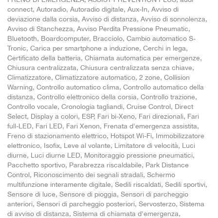
connect, Autoradio, Autoradio digitale, Aux-In, Avviso di
deviazione dalla corsia, Avviso di distanza, Avviso di sonnolenza,
Avviso di Stanchezza, Avviso Perdita Pressione Pneumatic,
Bluetooth, Boardcomputer, Bracciolo, Cambio automatico S-
Tronic, Carica per smartphone a induzione, Cerchi in lega,
Certificato della batteria, Chiamata automatica per emergenze,
Chiusura centralizzata, Chiusura centralizzata senza chiave,
Climatizzatore, Climatizzatore automatico, 2 zone, Collision
Warning, Controllo automatico clima, Controllo automatico della
distanza, Controllo elettronico della corsia, Controllo trazione,
Controllo vocale, Cronologia tagliandi, Cruise Control, Direct
Select, Display a colori, ESP, Fari bi-Xeno, Fari direzionali, Fari
full-LED, Fari LED, Fari Xenon, Frenata d'emergenza assistita,
Freno di stazionamento elettrico, Hotspot Wi-Fi, Immobilizzatore
elettronico, Isofix, Leve al volante, Limitatore di velocità, Luci
diurne, Luci diurne LED, Monitoraggio pressione pneumatici,
Pacchetto sportivo, Parabrezza riscaldabile, Park Distance
Control, Riconoscimento dei segnali stradali, Schermo
multifunzione interamente digitale, Sedili riscaldati, Sedili sportivi,
Sensore di luce, Sensore di pioggia, Sensori di parcheggio
anteriori, Sensori di parcheggio posteriori, Servosterzo, Sistema
di avviso di distanza, Sistema di chiamata d'emergenza,