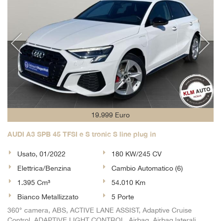
19.999 Euro
AUDI A3 SPB 45 TFSI e S tronic S line plug in
Usato, 01/2022
180 KW/245 CV
Elettrica/Benzina
Cambio Automatico (6)
1.395 Cm³
54.010 Km
Bianco Metallizzato
5 Porte
360° camera, ABS, ACTIVE LANE ASSIST, Adaptive Cruise
Control, ADAPTIVE LIGHT CONTROL, Airbag, Airbag laterali,