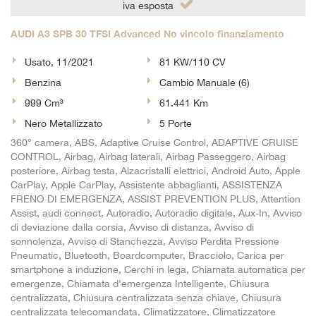
iva esposta
AUDI A3 SPB 30 TFSI Advanced No vincolo finanziamento
Usato, 11/2021
81 KW/110 CV
Benzina
Cambio Manuale (6)
999 Cm³
61.441 Km
Nero Metallizzato
5 Porte
360° camera, ABS, Adaptive Cruise Control, ADAPTIVE CRUISE
CONTROL, Airbag, Airbag laterali, Airbag Passeggero, Airbag
posteriore, Airbag testa, Alzacristalli elettrici, Android Auto, Apple
CarPlay, Apple CarPlay, Assistente abbaglianti, ASSISTENZA
FRENO DI EMERGENZA, ASSIST PREVENTION PLUS, Attention
Assist, audi connect, Autoradio, Autoradio digitale, Aux-In, Avviso
di deviazione dalla corsia, Avviso di distanza, Avviso di
sonnolenza, Avviso di Stanchezza, Avviso Perdita Pressione
Pneumatic, Bluetooth, Boardcomputer, Bracciolo, Carica per
smartphone a induzione, Cerchi in lega, Chiamata automatica per
emergenze, Chiamata d'emergenza Intelligente, Chiusura
centralizzata, Chiusura centralizzata senza chiave, Chiusura
centralizzata telecomandata, Climatizzatore, Climatizzatore