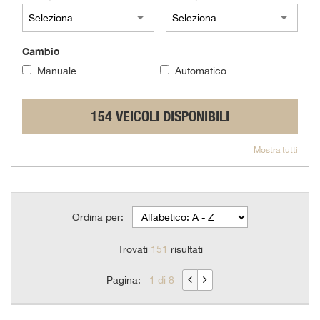
questi
strumenti
di
Cambio
tracciamento
si
Manuale
Automatico
rimanda
alla
cookie
154 VEICOLI DISPONIBILI
policy.
Puoi
Mostra tutti
rivedere
e
modificare
le
tue
Ordina per:
scelte
in
Trovati
151
risultati
qualsiasi
momento.
Pagina:
1 di 8