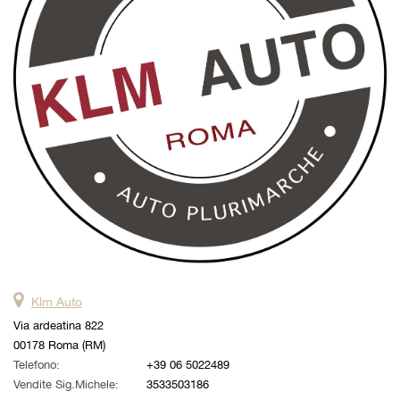
questi
strumenti
di
tracciamento
si
rimanda
alla
cookie
policy.
Puoi
rivedere
e
modificare
le
tue
scelte
Klm Auto
in
qualsiasi
Via ardeatina 822
momento.
00178 Roma (RM)
Telefono:
+39 06 5022489
Vendite Sig.Michele:
3533503186