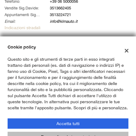
tta
Telefono:
+39 06 5000056
i
Vendite Sig.Davide:
3513662405
Appuntamenti Sig. Alessandro:
3513224721
Email:
info@klmauto.it
empre
Cookie necessari
Indicazioni stradali
ilitato
Cookie delle preferenze
Cookie policy
Dati fiscali:
Klm Auto Srl
Questo sito e gli strumenti di terze parti in esso integrati
Cookie per il miglioramento dell'esperienza utente
Via Ardeatina 822, Roma (RM)
trattano dati personali (es. dati di navigazione o indirizzi IP) e
C.F/P.IVA:
14733141007
fanno uso di Cookie, Pixel, Tags o altri identificatori necessari
Cookie analitici
Registro delle imprese:
RM
per il funzionamento e per il raggiungimento delle finalità
descritte nella cookie policy, tra cui il miglioramento delle
Cookie di marketing
funzionalità del sito e la pubblicità personalizzata. Cliccando
sul pulsante Accetta Tutti dichiari di accettare l'utilizzo di
queste tecnologie. In alternativa puoi personalizzare le tue
scelte tramite l'apposito pulsante. Scopri di più e personalizza.
Leggi
la
cookie
Accetta tutti
policy
Copyright © 2026 GestionaleAuto.com S.r.l., Tutti i diritti riservati -
Leggi l'informativa sulla privacy
-
Cookie Policy