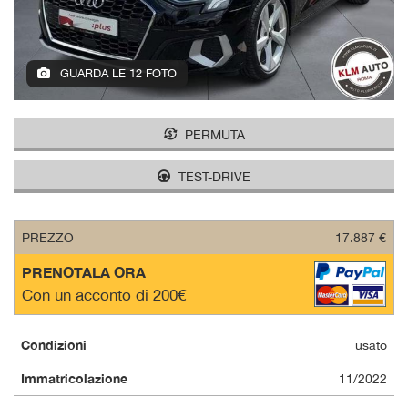
tracciamento
che
adottiamo
per
GUARDA LE 12 FOTO
offrire
le
funzionalità
e
PERMUTA
svolgere
le
TEST-DRIVE
attività
di
seguito
PREZZO
17.887 €
descritte.
Per
PRENOTALA ORA
ottenere
Con un acconto di 200€
maggiori
informazioni
sull'utilità
Condizioni
usato
e
sul
Immatricolazione
11/2022
funzionamento
di