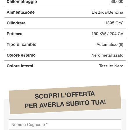
Chilometraggio
89.000
questi
strumenti
Alimentazione
Elettrica/Benzina
di
Cilindrata
tracciamento
1395 Cm³
si
Potenza
150 KW / 204 CV
rimanda
alla
Tipo di cambio
Automatico (6)
cookie
policy.
Colore esterno
Nero metallizzato
Puoi
rivedere
Colore interni
Tessuto Nero
e
modificare
le
tue
SCOPRI L'OFFERTA
scelte
in
PER AVERLA SUBITO TUA!
qualsiasi
momento.