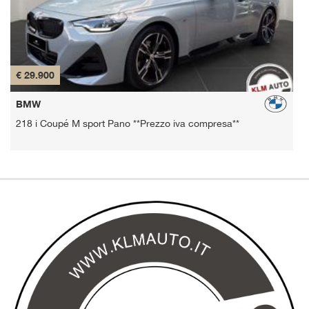
€ 29.900
€
BMW
218 i Coupé M sport Pano **Prezzo iva compresa**
2