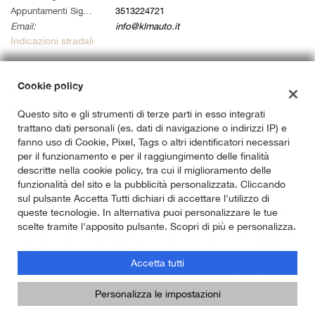
Appuntamenti Sig. Alessandro:
3513224721
Email:
info@klmauto.it
Indicazioni stradali
Cookie policy
Dati fiscali:
Klm Auto Srl
Questo sito e gli strumenti di terze parti in esso integrati
Via Ardeatina 822, Roma (RM)
trattano dati personali (es. dati di navigazione o indirizzi IP) e
C.F/P.IVA:
14733141007
fanno uso di Cookie, Pixel, Tags o altri identificatori necessari
Registro delle imprese:
RM
per il funzionamento e per il raggiungimento delle finalità
descritte nella cookie policy, tra cui il miglioramento delle
funzionalità del sito e la pubblicità personalizzata. Cliccando
sul pulsante Accetta Tutti dichiari di accettare l'utilizzo di
queste tecnologie. In alternativa puoi personalizzare le tue
scelte tramite l'apposito pulsante. Scopri di più e personalizza.
Accetta tutti
Copyright © 2026 GestionaleAuto.com S.r.l., Tutti i diritti riservati -
Leggi l'informativa sulla privacy
-
Cookie Policy
Personalizza le impostazioni
Sito creato da:
GestionaleAuto.com