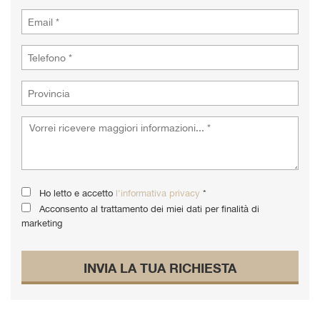
tta
i
empre
Cookie necessari
ilitato
Cookie delle preferenze
Cookie per il miglioramento dell'esperienza utente
Cookie analitici
Ho letto e accetto
l'informativa privacy
*
Cookie di marketing
Acconsento al trattamento dei miei dati per finalità di
marketing
Leggi
INVIA LA TUA RICHIESTA
la
cookie
policy