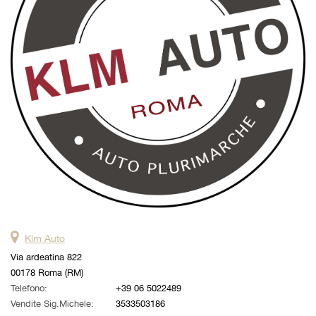
questi
strumenti
di
tracciamento
si
rimanda
alla
cookie
policy.
Puoi
rivedere
e
modificare
le
tue
scelte
Klm Auto
in
qualsiasi
Via ardeatina 822
momento.
00178 Roma (RM)
Telefono:
+39 06 5022489
Vendite Sig.Michele:
3533503186