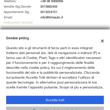
tta
Telefono:
+39 06 5000056
i
Vendite Sig.Davide:
3513662405
Appuntamenti Sig. Alessandro:
3513224721
Email:
info@klmauto.it
empre
Cookie necessari
Indicazioni stradali
ilitato
Cookie delle preferenze
Cookie policy
Dati fiscali:
Klm Auto Srl
Questo sito e gli strumenti di terze parti in esso integrati
Cookie per il miglioramento dell'esperienza utente
Via Ardeatina 822, Roma (RM)
trattano dati personali (es. dati di navigazione o indirizzi IP) e
C.F/P.IVA:
14733141007
fanno uso di Cookie, Pixel, Tags o altri identificatori necessari
Cookie analitici
Registro delle imprese:
RM
per il funzionamento e per il raggiungimento delle finalità
descritte nella cookie policy, tra cui il miglioramento delle
Cookie di marketing
funzionalità del sito e la pubblicità personalizzata. Cliccando
sul pulsante Accetta Tutti dichiari di accettare l'utilizzo di
queste tecnologie. In alternativa puoi personalizzare le tue
scelte tramite l'apposito pulsante. Scopri di più e personalizza.
Leggi
la
cookie
Accetta tutti
policy
Copyright © 2026 GestionaleAuto.com S.r.l., Tutti i diritti riservati -
Leggi l'informativa sulla privacy
-
Cookie Policy