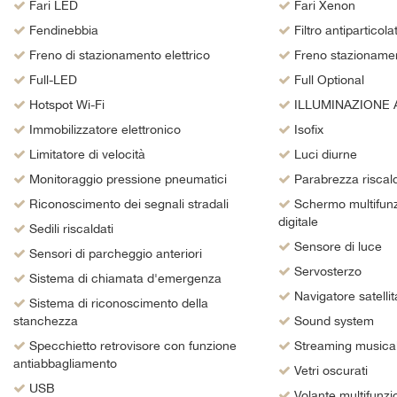
tta
Fari LED
Fari Xenon
i
Fendinebbia
Filtro antiparticola
Freno di stazionamento elettrico
Freno stazionament
Full-LED
Full Optional
empre
Cookie necessari
Hotspot Wi-Fi
ILLUMINAZIONE 
ilitato
Immobilizzatore elettronico
Isofix
Cookie delle preferenze
Limitatore di velocità
Luci diurne
Monitoraggio pressione pneumatici
Parabrezza riscald
Cookie per il miglioramento dell'esperienza utente
Riconoscimento dei segnali stradali
Schermo multifunz
digitale
Sedili riscaldati
Cookie analitici
Sensore di luce
Sensori di parcheggio anteriori
Cookie di marketing
Servosterzo
Sistema di chiamata d'emergenza
Navigatore satellit
Sistema di riconoscimento della
stanchezza
Sound system
Specchietto retrovisore con funzione
Streaming musical
antiabbagliamento
Vetri oscurati
USB
Volante multifunzi