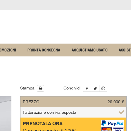
OMOZIONI
PRONTA CONSEGNA
ACQUISTIAMO USATO
ASSIS
Stampa
Condividi
PREZZO
29.000 €
Fatturazione con iva esposta
PRENOTALA ORA
Con un acconto di 200€