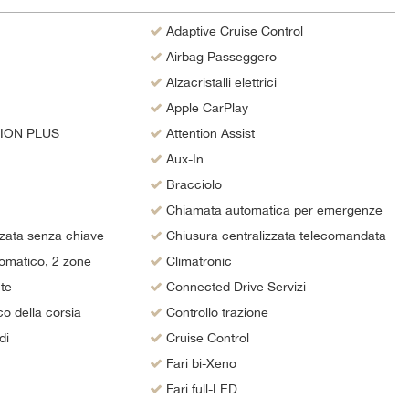
Adaptive Cruise Control
Airbag Passeggero
Alzacristalli elettrici
Apple CarPlay
ION PLUS
Attention Assist
Aux-In
Bracciolo
Chiamata automatica per emergenze
zata senza chiave
Chiusura centralizzata telecomandata
omatico, 2 zone
Climatronic
te
Connected Drive Servizi
co della corsia
Controllo trazione
di
Cruise Control
Fari bi-Xeno
Fari full-LED