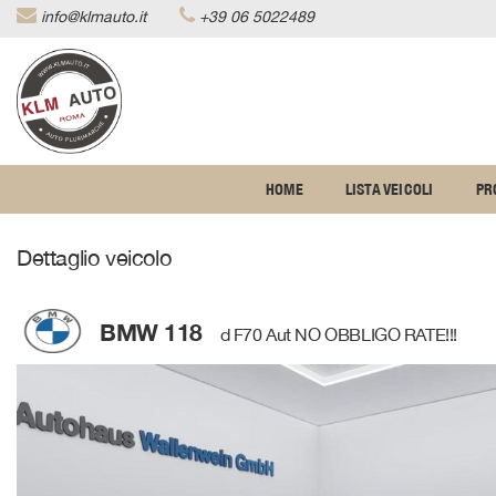
info@klmauto.it
+39 06 5022489
Le
tue
preferenze
di
consenso
Il
HOME
LISTA VEICOLI
PR
seguente
pannello
ti
Dettaglio veicolo
consente
di
esprimere
le
BMW 118
d F70 Aut NO OBBLIGO RATE!!!
tue
preferenze
di
consenso
alle
tecnologie
di