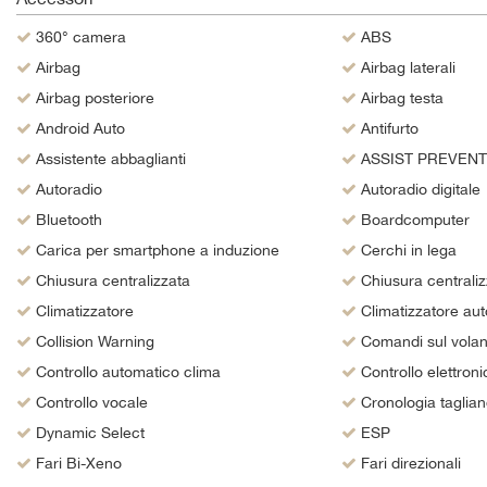
questi
360° camera
ABS
strumenti
di
Airbag
Airbag laterali
tracciamento
Airbag posteriore
Airbag testa
si
Android Auto
Antifurto
rimanda
alla
Assistente abbaglianti
ASSIST PREVENT
cookie
Autoradio
Autoradio digitale
policy.
Puoi
Bluetooth
Boardcomputer
rivedere
Carica per smartphone a induzione
Cerchi in lega
e
Chiusura centralizzata
Chiusura centraliz
modificare
le
Climatizzatore
Climatizzatore aut
tue
Collision Warning
Comandi sul volan
scelte
in
Controllo automatico clima
Controllo elettroni
qualsiasi
Controllo vocale
Cronologia taglian
momento.
Dynamic Select
ESP
Fari Bi-Xeno
Fari direzionali