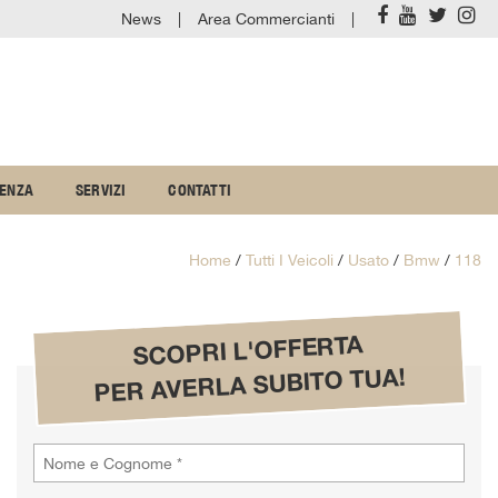
News
Area Commercianti
TENZA
SERVIZI
CONTATTI
Home
/
Tutti I Veicoli
/
Usato
/
Bmw
/
118
SCOPRI L'OFFERTA
PER AVERLA SUBITO TUA!