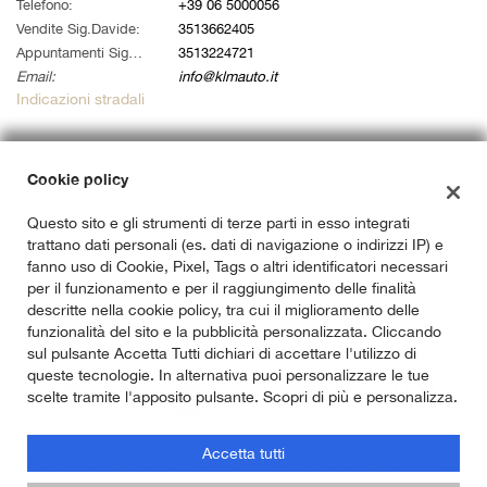
tta
Telefono:
+39 06 5000056
i
Vendite Sig.Davide:
3513662405
Appuntamenti Sig. Alessandro:
3513224721
Email:
info@klmauto.it
empre
Cookie necessari
Indicazioni stradali
ilitato
Cookie delle preferenze
Dati fiscali:
Cookie policy
Klm Auto Srl
Cookie per il miglioramento dell'esperienza utente
Questo sito e gli strumenti di terze parti in esso integrati
Via Ardeatina 822, Roma (RM)
trattano dati personali (es. dati di navigazione o indirizzi IP) e
C.F/P.IVA:
14733141007
Cookie analitici
fanno uso di Cookie, Pixel, Tags o altri identificatori necessari
Registro delle imprese:
RM
per il funzionamento e per il raggiungimento delle finalità
descritte nella cookie policy, tra cui il miglioramento delle
Cookie di marketing
funzionalità del sito e la pubblicità personalizzata. Cliccando
sul pulsante Accetta Tutti dichiari di accettare l'utilizzo di
queste tecnologie. In alternativa puoi personalizzare le tue
Leggi
scelte tramite l'apposito pulsante. Scopri di più e personalizza.
la
cookie
Accetta tutti
policy
Copyright © 2026 GestionaleAuto.com S.r.l., Tutti i diritti riservati -
Leggi l'informativa sulla privacy
-
Cookie Policy