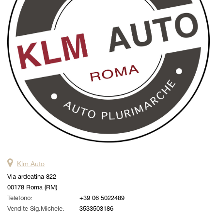
questi
strumenti
di
tracciamento
si
rimanda
alla
cookie
policy.
Puoi
rivedere
e
modificare
le
tue
scelte
Klm Auto
in
qualsiasi
Via ardeatina 822
momento.
00178 Roma (RM)
Telefono:
+39 06 5022489
Vendite Sig.Michele:
3533503186