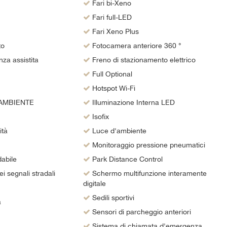
Fari bi-Xeno
Fari full-LED
Fari Xeno Plus
to
Fotocamera anteriore 360 °
za assistita
Freno di stazionamento elettrico
Full Optional
Hotspot Wi-Fi
AMBIENTE
Illuminazione Interna LED
Isofix
ità
Luce d'ambiente
Monitoraggio pressione pneumatici
abile
Park Distance Control
 segnali stradali
Schermo multifunzione interamente
digitale
Sedili sportivi
a
Sensori di parcheggio anteriori
Sistema di chiamata d'emergenza