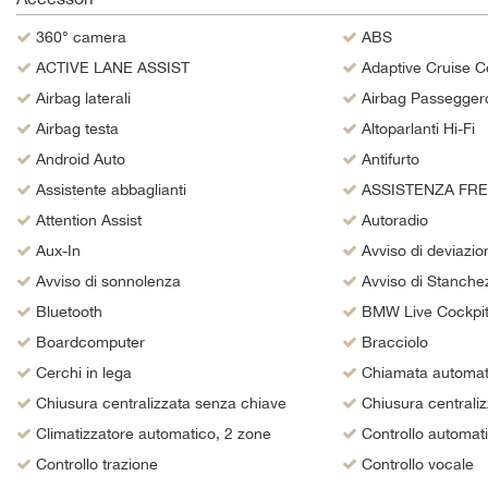
questi
360° camera
ABS
strumenti
di
ACTIVE LANE ASSIST
Adaptive Cruise C
tracciamento
Airbag laterali
Airbag Passegger
si
Airbag testa
Altoparlanti Hi-Fi
rimanda
alla
Android Auto
Antifurto
cookie
Assistente abbaglianti
ASSISTENZA FR
policy.
Puoi
Attention Assist
Autoradio
rivedere
Aux-In
Avviso di deviazion
e
Avviso di sonnolenza
Avviso di Stanche
modificare
le
Bluetooth
BMW Live Cockpi
tue
Boardcomputer
Bracciolo
scelte
in
Cerchi in lega
Chiamata automat
qualsiasi
Chiusura centralizzata senza chiave
Chiusura centrali
momento.
Climatizzatore automatico, 2 zone
Controllo automat
Controllo trazione
Controllo vocale