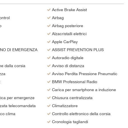
Active Brake Assist
ontrol
Airbag
o
Airbag posteriore
Alzacristalli elettrici
Apple CarPlay
ENO DI EMERGENZA
ASSIST PREVENTION PLUS
Autoradio digitale
e dalla corsia
Avviso di distanza
zza
Avviso Perdita Pressione Pneumatic
t
BMW Professional Radio
Carica per smartphone a induzione
ica per emergenze
Chiusura centralizzata
zzata telecomandata
Climatizzatore
ico clima
Controllo elettronico della corsia
Cronologia tagliandi