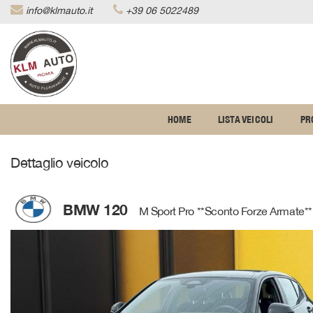
info@klmauto.it
+39 06 5022489
Le
tue
preferenze
di
consenso
Il
HOME
LISTA VEICOLI
PR
seguente
pannello
ti
Dettaglio veicolo
consente
di
esprimere
le
BMW 120
M Sport Pro **Sconto Forze Armate**
tue
preferenze
di
consenso
alle
tecnologie
di