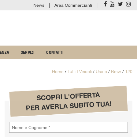
News
Area Commercianti
TENZA
SERVIZI
CONTATTI
Home
/
Tutti I Veicoli
/
Usato
/
Bmw
/
120
SCOPRI L'OFFERTA
PER AVERLA SUBITO TUA!