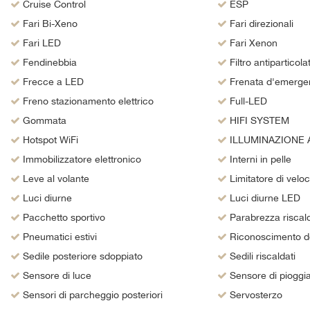
tta
Cruise Control
ESP
i
Fari Bi-Xeno
Fari direzionali
Fari LED
Fari Xenon
Fendinebbia
Filtro antiparticola
empre
Cookie necessari
Frecce a LED
Frenata d'emergen
ilitato
Freno stazionamento elettrico
Full-LED
Cookie delle preferenze
Gommata
HIFI SYSTEM
Hotspot WiFi
ILLUMINAZIONE 
Cookie per il miglioramento dell'esperienza utente
Immobilizzatore elettronico
Interni in pelle
Leve al volante
Cookie analitici
Limitatore di veloc
Luci diurne
Luci diurne LED
Cookie di marketing
Pacchetto sportivo
Parabrezza riscald
Pneumatici estivi
Riconoscimento dei
Sedile posteriore sdoppiato
Sedili riscaldati
Sensore di luce
Sensore di pioggi
Sensori di parcheggio posteriori
Servosterzo