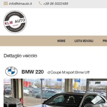
info@klmauto.it
+39 06 5022489
Le
tue
preferenze
di
consenso
Il
HOME
LISTA VEICOLI
PR
seguente
pannello
ti
Dettaglio veicolo
consente
di
esprimere
le
BMW 220
d Coupé M sport Bmw Uff
tue
preferenze
di
consenso
alle
tecnologie
di