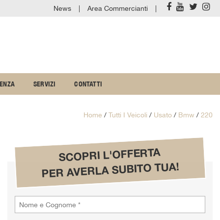
News
Area Commercianti
TENZA
SERVIZI
CONTATTI
Home
/
Tutti I Veicoli
/
Usato
/
Bmw
/
220
SCOPRI L'OFFERTA
PER AVERLA SUBITO TUA!