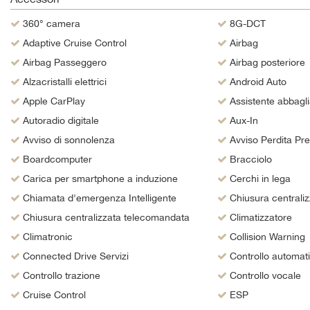
questi
360° camera
8G-DCT
strumenti
di
Adaptive Cruise Control
Airbag
tracciamento
Airbag Passeggero
Airbag posteriore
si
Alzacristalli elettrici
Android Auto
rimanda
alla
Apple CarPlay
Assistente abbagli
cookie
Autoradio digitale
Aux-In
policy.
Puoi
Avviso di sonnolenza
Avviso Perdita Pr
rivedere
Boardcomputer
Bracciolo
e
Carica per smartphone a induzione
Cerchi in lega
modificare
le
Chiamata d'emergenza Intelligente
Chiusura centraliz
tue
Chiusura centralizzata telecomandata
Climatizzatore
scelte
in
Climatronic
Collision Warning
qualsiasi
Connected Drive Servizi
Controllo automat
momento.
Controllo trazione
Controllo vocale
Cruise Control
ESP