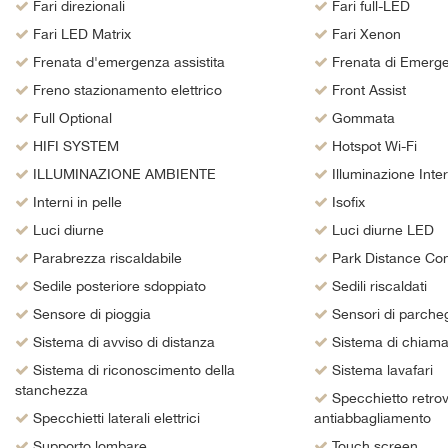
tta
Fari direzionali
Fari full-LED
i
Fari LED Matrix
Fari Xenon
Frenata d'emergenza assistita
Frenata di Emerg
Freno stazionamento elettrico
Front Assist
empre
Cookie necessari
Full Optional
Gommata
ilitato
HIFI SYSTEM
Hotspot Wi-Fi
Cookie delle preferenze
ILLUMINAZIONE AMBIENTE
Illuminazione Inte
Interni in pelle
Isofix
Cookie per il miglioramento dell'esperienza utente
Luci diurne
Luci diurne LED
Parabrezza riscaldabile
Cookie analitici
Park Distance Con
Sedile posteriore sdoppiato
Sedili riscaldati
Cookie di marketing
Sensore di pioggia
Sensori di parcheg
Sistema di avviso di distanza
Sistema di chiam
Sistema di riconoscimento della
Sistema lavafari
stanchezza
Specchietto retrov
Specchietti laterali elettrici
antiabbagliamento
Supporto lombare
Touch screen