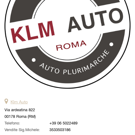
questi
strumenti
di
tracciamento
si
rimanda
alla
cookie
policy.
Puoi
rivedere
e
modificare
le
tue
scelte
Klm Auto
in
qualsiasi
Via ardeatina 822
momento.
00178 Roma (RM)
Telefono:
+39 06 5022489
Vendite Sig.Michele:
3533503186