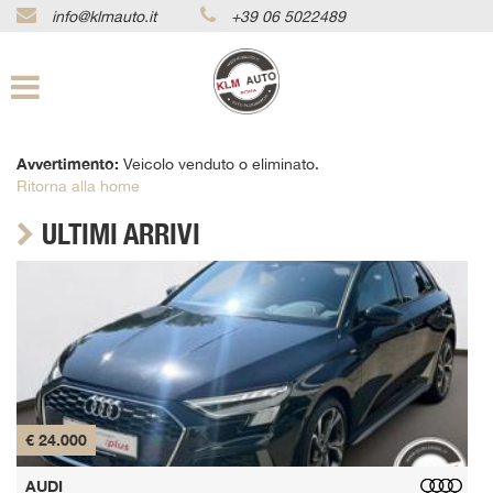
info@klmauto.it
+39 06 5022489
Le
tue
preferenze
di
consenso
Avvertimento:
Veicolo venduto o eliminato.
Il
Ritorna alla home
seguente
pannello
ULTIMI ARRIVI
ti
consente
di
esprimere
le
tue
preferenze
di
consenso
alle
€ 24.000
€
tecnologie
di
AUDI