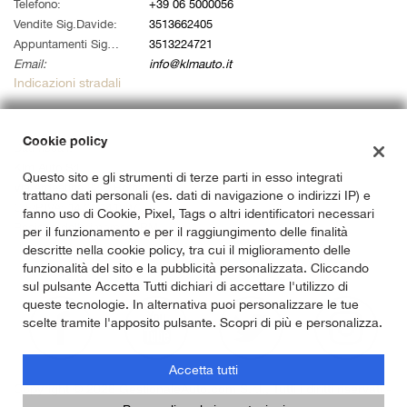
tta
Telefono:
+39 06 5000056
i
Vendite Sig.Davide:
3513662405
Appuntamenti Sig. Alessandro:
3513224721
Email:
info@klmauto.it
empre
Cookie necessari
Indicazioni stradali
ilitato
Cookie delle preferenze
Cookie policy
Dati fiscali:
Klm Auto Srl
Questo sito e gli strumenti di terze parti in esso integrati
Cookie per il miglioramento dell'esperienza utente
Via Ardeatina 822, Roma (RM)
trattano dati personali (es. dati di navigazione o indirizzi IP) e
C.F/P.IVA:
14733141007
fanno uso di Cookie, Pixel, Tags o altri identificatori necessari
Cookie analitici
Registro delle imprese:
RM
per il funzionamento e per il raggiungimento delle finalità
descritte nella cookie policy, tra cui il miglioramento delle
Cookie di marketing
funzionalità del sito e la pubblicità personalizzata. Cliccando
sul pulsante Accetta Tutti dichiari di accettare l'utilizzo di
queste tecnologie. In alternativa puoi personalizzare le tue
scelte tramite l'apposito pulsante. Scopri di più e personalizza.
Leggi
la
cookie
Accetta tutti
policy
Copyright © 2026 GestionaleAuto.com S.r.l., Tutti i diritti riservati -
Leggi l'informativa sulla privacy
-
Cookie Policy