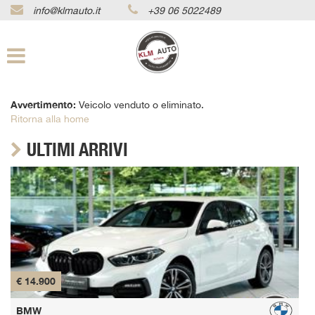
info@klmauto.it
+39 06 5022489
Le
tue
preferenze
di
consenso
Avvertimento:
Veicolo venduto o eliminato.
Il
Ritorna alla home
seguente
pannello
ULTIMI ARRIVI
ti
consente
di
esprimere
le
tue
preferenze
di
consenso
alle
€ 12.000
tecnologie
di
BMW