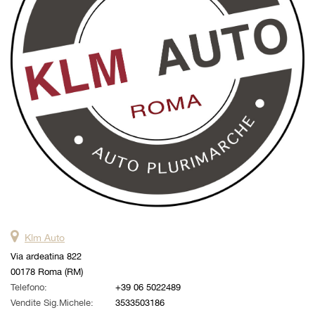
questi
strumenti
di
tracciamento
si
rimanda
alla
cookie
policy.
Puoi
rivedere
e
modificare
le
tue
scelte
Klm Auto
in
qualsiasi
Via ardeatina 822
momento.
00178 Roma (RM)
Telefono:
+39 06 5022489
Vendite Sig.Michele:
3533503186