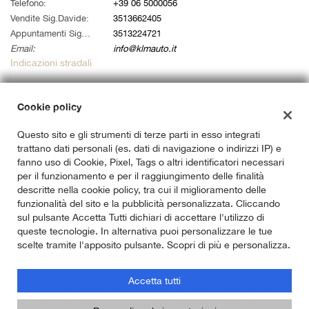
tta
Telefono:
+39 06 5000056
i
Vendite Sig.Davide:
3513662405
Appuntamenti Sig. Alessandro:
3513224721
Email:
info@klmauto.it
empre
Cookie necessari
Indicazioni stradali
ilitato
Cookie delle preferenze
Cookie policy
Dati fiscali:
Klm Auto Srl
Questo sito e gli strumenti di terze parti in esso integrati
Cookie per il miglioramento dell'esperienza utente
Via Ardeatina 822, Roma (RM)
trattano dati personali (es. dati di navigazione o indirizzi IP) e
C.F/P.IVA:
14733141007
fanno uso di Cookie, Pixel, Tags o altri identificatori necessari
Cookie analitici
Registro delle imprese:
RM
per il funzionamento e per il raggiungimento delle finalità
descritte nella cookie policy, tra cui il miglioramento delle
Cookie di marketing
funzionalità del sito e la pubblicità personalizzata. Cliccando
sul pulsante Accetta Tutti dichiari di accettare l'utilizzo di
queste tecnologie. In alternativa puoi personalizzare le tue
scelte tramite l'apposito pulsante. Scopri di più e personalizza.
Leggi
la
cookie
Accetta tutti
policy
Copyright © 2026 GestionaleAuto.com S.r.l., Tutti i diritti riservati -
Leggi l'informativa sulla privacy
-
Cookie Policy