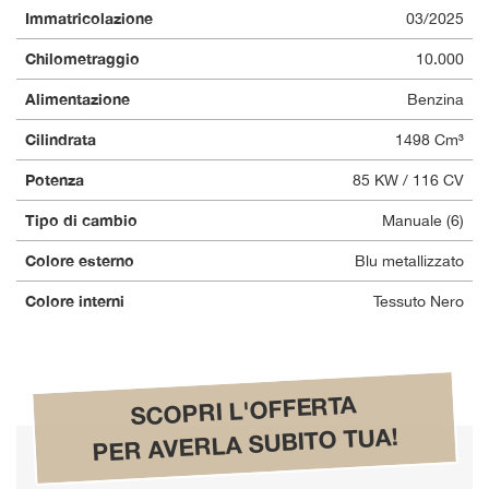
Immatricolazione
03/2025
questi
strumenti
Chilometraggio
10.000
di
tracciamento
Alimentazione
Benzina
si
rimanda
Cilindrata
1498 Cm³
alla
cookie
Potenza
85 KW / 116 CV
policy.
Puoi
Tipo di cambio
Manuale (6)
rivedere
Colore esterno
Blu metallizzato
e
modificare
Colore interni
Tessuto Nero
le
tue
scelte
in
qualsiasi
SCOPRI L'OFFERTA
momento.
PER AVERLA SUBITO TUA!