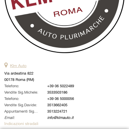
Klm Auto
Via ardeatina 822
00178 Roma (RM)
Telefono:
+39 06 5022489
Vendite Sig.Michele:
3533503186
Telefono:
+39 06 5000056
Vendite Sig.Davide:
3513662405
Appuntamenti Sig. Alessandro:
3513224721
Email:
info@klmauto.it
Indicazioni stradali