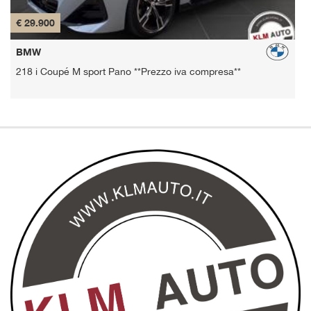
€ 29.900
€
BMW
218 i Coupé M sport Pano **Prezzo iva compresa**
2