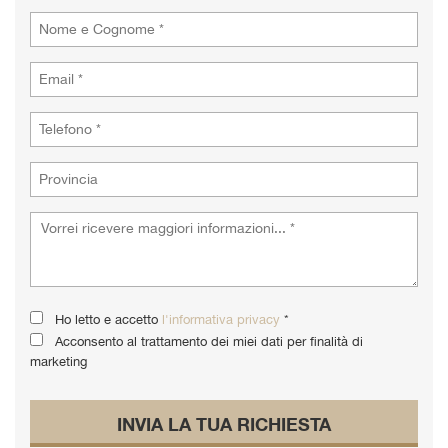
tta
i
empre
Cookie necessari
ilitato
Cookie delle preferenze
Cookie per il miglioramento dell'esperienza utente
Cookie analitici
Cookie di marketing
Ho letto e accetto
l'informativa privacy
*
Acconsento al trattamento dei miei dati per finalità di
Leggi
marketing
la
cookie
policy
INVIA LA TUA RICHIESTA