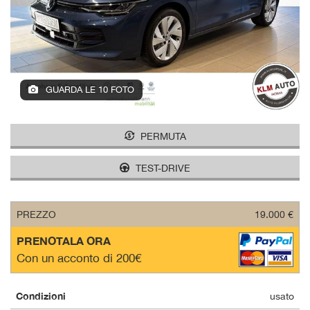
tracciamento
che
adottiamo
per
offrire
le
funzionalità
GUARDA LE 10 FOTO
e
svolgere
le
PERMUTA
attività
di
TEST-DRIVE
seguito
descritte.
Per
ottenere
PREZZO
19.000 €
maggiori
PRENOTALA ORA
informazioni
sull'utilità
Con un acconto di 200€
e
sul
Condizioni
funzionamento
usato
di