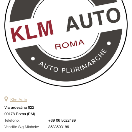
questi
strumenti
di
tracciamento
si
rimanda
alla
cookie
policy.
Puoi
rivedere
e
modificare
le
tue
scelte
Klm Auto
in
qualsiasi
Via ardeatina 822
momento.
00178 Roma (RM)
Telefono:
+39 06 5022489
Vendite Sig.Michele:
3533503186