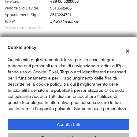
tta
Telefono:
+39 06 5000056
i
Vendite Sig.Davide:
3513662405
Appuntamenti Sig. Alessandro:
3513224721
Email:
info@klmauto.it
empre
Cookie necessari
Indicazioni stradali
ilitato
Cookie delle preferenze
Cookie policy
Dati fiscali:
Klm Auto Srl
Questo sito e gli strumenti di terze parti in esso integrati
Cookie per il miglioramento dell'esperienza utente
Via Ardeatina 822, Roma (RM)
trattano dati personali (es. dati di navigazione o indirizzi IP) e
C.F/P.IVA:
14733141007
fanno uso di Cookie, Pixel, Tags o altri identificatori necessari
Cookie analitici
Registro delle imprese:
RM
per il funzionamento e per il raggiungimento delle finalità
descritte nella cookie policy, tra cui il miglioramento delle
Cookie di marketing
funzionalità del sito e la pubblicità personalizzata. Cliccando
sul pulsante Accetta Tutti dichiari di accettare l'utilizzo di
queste tecnologie. In alternativa puoi personalizzare le tue
scelte tramite l'apposito pulsante. Scopri di più e personalizza.
Leggi
la
cookie
Accetta tutti
policy
Copyright © 2026 GestionaleAuto.com S.r.l., Tutti i diritti riservati -
Leggi l'informativa sulla privacy
-
Cookie Policy