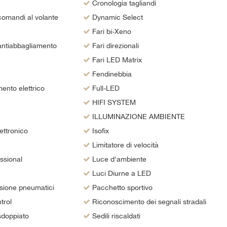
Cronologia tagliandi
mandi al volante
Dynamic Select
Fari bi-Xeno
 antiabbagliamento
Fari direzionali
Fari LED Matrix
Fendinebbia
ento elettrico
Full-LED
HIFI SYSTEM
ILLUMINAZIONE AMBIENTE
ettronico
Isofix
Limitatore di velocità
ssional
Luce d'ambiente
Luci Diurne a LED
sione pneumatici
Pacchetto sportivo
trol
Riconoscimento dei segnali stradali
sdoppiato
Sedili riscaldati