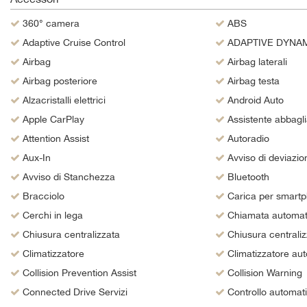
questi
360° camera
ABS
strumenti
di
Adaptive Cruise Control
ADAPTIVE DYNA
tracciamento
Airbag
Airbag laterali
si
Airbag posteriore
Airbag testa
rimanda
alla
Alzacristalli elettrici
Android Auto
cookie
Apple CarPlay
Assistente abbagli
policy.
Puoi
Attention Assist
Autoradio
rivedere
Aux-In
Avviso di deviazion
e
Avviso di Stanchezza
Bluetooth
modificare
le
Bracciolo
Carica per smartp
tue
Cerchi in lega
Chiamata automat
scelte
in
Chiusura centralizzata
Chiusura centraliz
qualsiasi
Climatizzatore
Climatizzatore aut
momento.
Collision Prevention Assist
Collision Warning
Connected Drive Servizi
Controllo automat