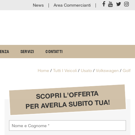
News
Area Commercianti
TENZA
SERVIZI
CONTATTI
Home
/
Tutti I Veicoli
/
Usato
/
Volkswagen
/
Golf
SCOPRI L'OFFERTA
PER AVERLA SUBITO TUA!