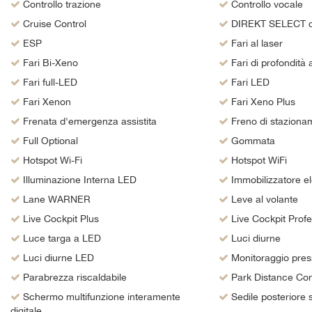
tta
Controllo trazione
Controllo vocale
i
Cruise Control
DIREKT SELECT co
ESP
Fari al laser
Fari Bi-Xeno
Fari di profondità
empre
Cookie necessari
Fari full-LED
Fari LED
ilitato
Fari Xenon
Fari Xeno Plus
Cookie delle preferenze
Frenata d'emergenza assistita
Freno di stazionam
Full Optional
Gommata
Cookie per il miglioramento dell'esperienza utente
Hotspot Wi-Fi
Hotspot WiFi
Illuminazione Interna LED
Cookie analitici
Immobilizzatore el
Lane WARNER
Leve al volante
Cookie di marketing
Live Cockpit Plus
Live Cockpit Profe
Luce targa a LED
Luci diurne
Luci diurne LED
Monitoraggio pres
Parabrezza riscaldabile
Park Distance Con
Schermo multifunzione interamente
Sedile posteriore 
digitale