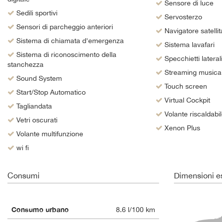
Sensore di luce
Sedili sportivi
Servosterzo
Sensori di parcheggio anteriori
Navigatore satellit
Sistema di chiamata d'emergenza
Sistema lavafari
Sistema di riconoscimento della
Specchietti laterali 
stanchezza
Streaming musical
Sound System
Touch screen
Start/Stop Automatico
Virtual Cockpit
Tagliandata
Volante riscaldabi
Vetri oscurati
Xenon Plus
Volante multifunzione
wi fi
Consumi
Dimensioni es
Consumo urbano
8.6 l/100 km