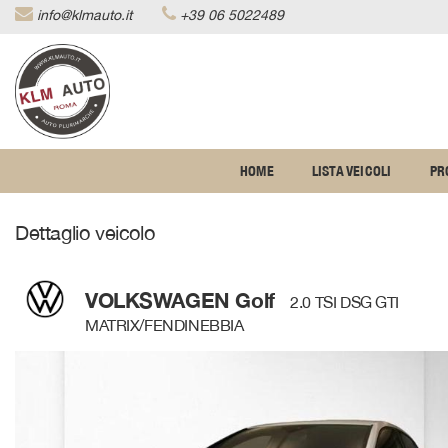
info@klmauto.it
+39 06 5022489
Le
tue
preferenze
di
consenso
Il
HOME
LISTA VEICOLI
PR
seguente
pannello
ti
Dettaglio veicolo
consente
di
esprimere
le
VOLKSWAGEN Golf
2.0 TSI DSG GTI
tue
MATRIX/FENDINEBBIA
preferenze
di
consenso
alle
tecnologie
di