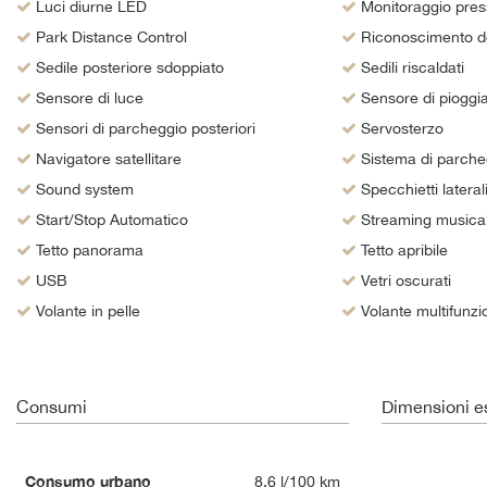
tta
Luci diurne LED
Monitoraggio pres
i
Park Distance Control
Riconoscimento dei
Sedile posteriore sdoppiato
Sedili riscaldati
Sensore di luce
Sensore di pioggi
empre
Cookie necessari
Sensori di parcheggio posteriori
Servosterzo
ilitato
Navigatore satellitare
Sistema di parche
Cookie delle preferenze
Sound system
Specchietti laterali 
Start/Stop Automatico
Streaming musical
Cookie per il miglioramento dell'esperienza utente
Tetto panorama
Tetto apribile
USB
Cookie analitici
Vetri oscurati
Volante in pelle
Volante multifunzi
Cookie di marketing
Consumi
Dimensioni es
Consumo urbano
8.6 l/100 km