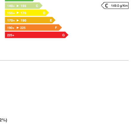
149.0 g/Km
2%)