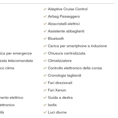
Adaptive Cruise Control
Airbag Passeggero
Alzacristalli elettrici
Assistente abbaglianti
Bluetooth
Carica per smartphone a induzione
ica per emergenze
Chiusura centralizzata
zzata telecomandata
Climatizzatore
ico clima
Controllo elettronico della corsia
Cronologia tagliandi
Fari direzionali
Fari Xenon
ento elettrico
Guida a destra
ettronico
Isofix
ità
Luci diurne