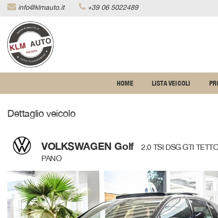
info@klmauto.it
+39 06 5022489
Le
tue
preferenze
di
consenso
Il
HOME
LISTA VEICOLI
PR
seguente
pannello
ti
Dettaglio veicolo
consente
di
esprimere
le
VOLKSWAGEN Golf
2.0 TSI DSG GTI TETT
tue
PANO
preferenze
di
consenso
alle
tecnologie
di