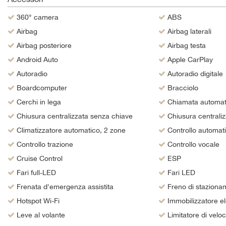
questi
360° camera
ABS
strumenti
di
Airbag
Airbag laterali
tracciamento
Airbag posteriore
Airbag testa
si
Android Auto
Apple CarPlay
rimanda
alla
Autoradio
Autoradio digitale
cookie
Boardcomputer
Bracciolo
policy.
Puoi
Cerchi in lega
Chiamata automat
rivedere
Chiusura centralizzata senza chiave
Chiusura centrali
e
Climatizzatore automatico, 2 zone
Controllo automat
modificare
le
Controllo trazione
Controllo vocale
tue
Cruise Control
ESP
scelte
in
Fari full-LED
Fari LED
qualsiasi
Frenata d'emergenza assistita
Freno di stazionam
momento.
Hotspot Wi-Fi
Immobilizzatore el
Leve al volante
Limitatore di veloc