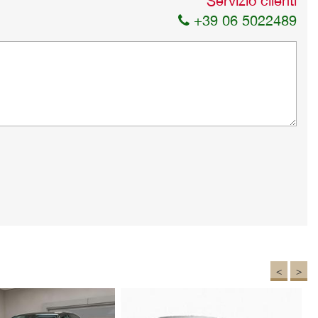
Servizio clienti
+39 06 5022489
<
>