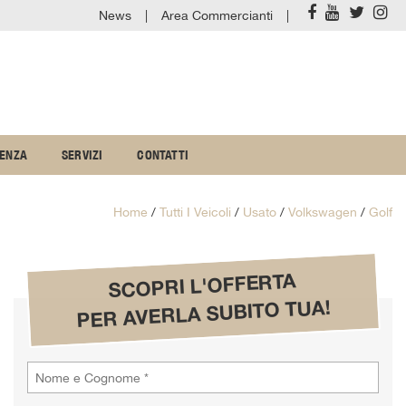
News
Area Commercianti
TENZA
SERVIZI
CONTATTI
Home
/
Tutti I Veicoli
/
Usato
/
Volkswagen
/
Golf
SCOPRI L'OFFERTA
PER AVERLA SUBITO TUA!