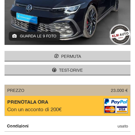
tracciamento
che
adottiamo
per
offrire
le
GUARDA LE 9 FOTO
funzionalità
e
svolgere
PERMUTA
le
attività
di
TEST-DRIVE
seguito
descritte.
Per
PREZZO
23.000 €
ottenere
maggiori
PRENOTALA ORA
informazioni
Con un acconto di 200€
sull'utilità
e
sul
Condizioni
usato
funzionamento
di