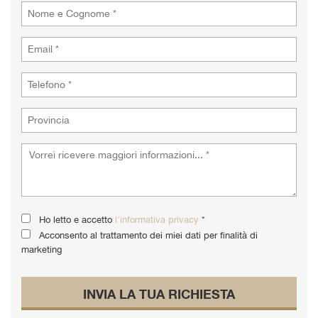
tta
i
empre
Cookie necessari
ilitato
Cookie delle preferenze
Cookie per il miglioramento dell'esperienza utente
Cookie analitici
Cookie di marketing
Ho letto e accetto
l'informativa privacy
*
Acconsento al trattamento dei miei dati per finalità di
marketing
Leggi
la
cookie
INVIA LA TUA RICHIESTA
policy