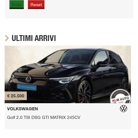
ULTIMI ARRIVI
€ 25.500
€
VOLKSWAGEN
Golf 2.0 TSI DSG GTI MATRIX 245CV
Q