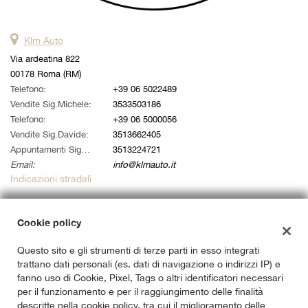
Klm Auto
Via ardeatina 822
00178 Roma (RM)
Telefono:
+39 06 5022489
Vendite Sig.Michele:
3533503186
Telefono:
+39 06 5000056
Vendite Sig.Davide:
3513662405
Appuntamenti Sig. Alessandro:
3513224721
Email:
info@klmauto.it
Indicazioni stradali
Cookie policy
Dati fiscali:
Klm Auto Srl
Questo sito e gli strumenti di terze parti in esso integrati
Via Ardeatina 822, Roma (RM)
trattano dati personali (es. dati di navigazione o indirizzi IP) e
C.F/P.IVA:
14733141007
fanno uso di Cookie, Pixel, Tags o altri identificatori necessari
Registro delle imprese:
RM
per il funzionamento e per il raggiungimento delle finalità
descritte nella cookie policy, tra cui il miglioramento delle