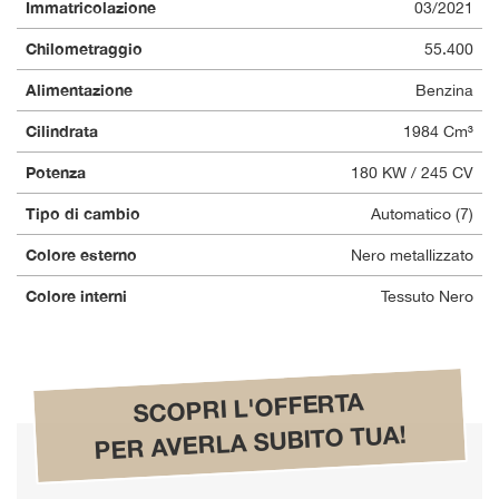
Immatricolazione
03/2021
questi
strumenti
Chilometraggio
55.400
di
tracciamento
Alimentazione
Benzina
si
Cilindrata
1984 Cm³
rimanda
alla
Potenza
180 KW / 245 CV
cookie
policy.
Tipo di cambio
Automatico (7)
Puoi
rivedere
Colore esterno
Nero metallizzato
e
modificare
Colore interni
Tessuto Nero
le
tue
scelte
in
SCOPRI L'OFFERTA
qualsiasi
momento.
PER AVERLA SUBITO TUA!