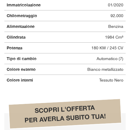
Immatricolazione
01/2020
questi
strumenti
Chilometraggio
92.000
di
tracciamento
Alimentazione
Benzina
si
rimanda
Cilindrata
1984 Cm³
alla
cookie
Potenza
180 KW / 245 CV
policy.
Puoi
Tipo di cambio
Automatico (7)
rivedere
Colore esterno
Bianco metallizzato
e
modificare
Colore interni
Tessuto Nero
le
tue
scelte
in
qualsiasi
SCOPRI L'OFFERTA
momento.
PER AVERLA SUBITO TUA!