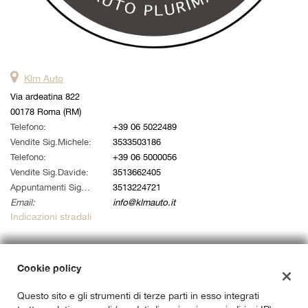
Klm Auto
Via ardeatina 822
00178 Roma (RM)
Telefono:
+39 06 5022489
Vendite Sig.Michele:
3533503186
Telefono:
+39 06 5000056
Vendite Sig.Davide:
3513662405
Appuntamenti Sig. Alessandro:
3513224721
Email:
info@klmauto.it
Indicazioni stradali
Dati fiscali:
Cookie policy
Klm Auto Srl
Questo sito e gli strumenti di terze parti in esso integrati
Via Ardeatina 822, Roma (RM)