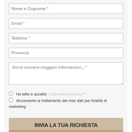
tta
i
empre
Cookie necessari
ilitato
Cookie delle preferenze
Cookie per il miglioramento dell'esperienza utente
Cookie analitici
Cookie di marketing
Ho letto e accetto
l'informativa privacy
*
Acconsento al trattamento dei miei dati per finalità di
Leggi
marketing
la
cookie
policy
INVIA LA TUA RICHIESTA