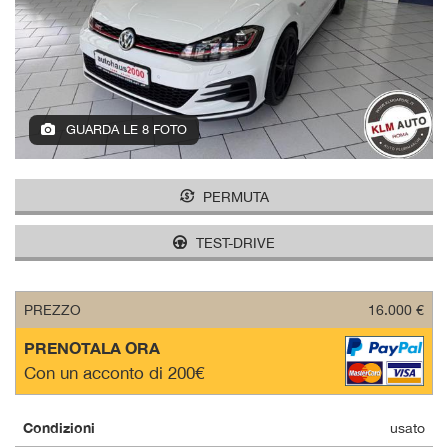
tracciamento
che
adottiamo
per
offrire
le
funzionalità
GUARDA LE 8 FOTO
e
svolgere
le
PERMUTA
attività
di
TEST-DRIVE
seguito
descritte.
Per
ottenere
PREZZO
16.000 €
maggiori
PRENOTALA ORA
informazioni
sull'utilità
Con un acconto di 200€
e
sul
Condizioni
funzionamento
usato
di