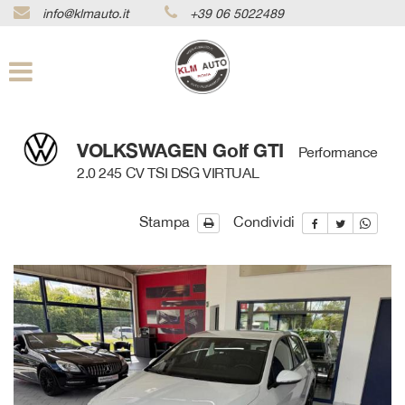
info@klmauto.it
+39 06 5022489
Le
tue
preferenze
di
consenso
Il
VOLKSWAGEN Golf GTI
Performance
seguente
2.0 245 CV TSI DSG VIRTUAL
pannello
ti
consente
Stampa
Condividi
di
esprimere
le
tue
preferenze
di
consenso
alle
tecnologie
di