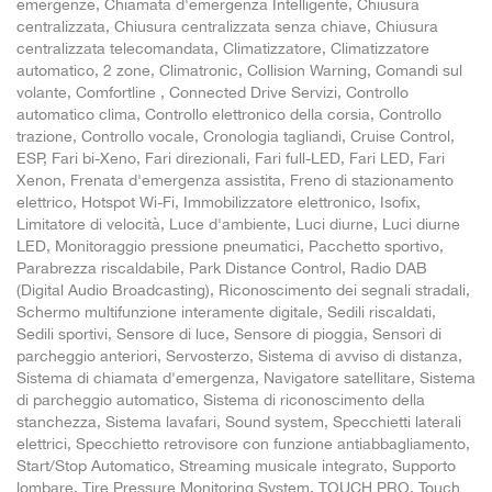
emergenze, Chiamata d'emergenza Intelligente, Chiusura
centralizzata, Chiusura centralizzata senza chiave, Chiusura
centralizzata telecomandata, Climatizzatore, Climatizzatore
automatico, 2 zone, Climatronic, Collision Warning, Comandi sul
volante, Comfortline , Connected Drive Servizi, Controllo
automatico clima, Controllo elettronico della corsia, Controllo
trazione, Controllo vocale, Cronologia tagliandi, Cruise Control,
ESP, Fari bi-Xeno, Fari direzionali, Fari full-LED, Fari LED, Fari
Xenon, Frenata d'emergenza assistita, Freno di stazionamento
elettrico, Hotspot Wi-Fi, Immobilizzatore elettronico, Isofix,
Limitatore di velocità, Luce d'ambiente, Luci diurne, Luci diurne
LED, Monitoraggio pressione pneumatici, Pacchetto sportivo,
Parabrezza riscaldabile, Park Distance Control, Radio DAB
(Digital Audio Broadcasting), Riconoscimento dei segnali stradali,
Schermo multifunzione interamente digitale, Sedili riscaldati,
Sedili sportivi, Sensore di luce, Sensore di pioggia, Sensori di
parcheggio anteriori, Servosterzo, Sistema di avviso di distanza,
Sistema di chiamata d'emergenza, Navigatore satellitare, Sistema
di parcheggio automatico, Sistema di riconoscimento della
stanchezza, Sistema lavafari, Sound system, Specchietti laterali
elettrici, Specchietto retrovisore con funzione antiabbagliamento,
Start/Stop Automatico, Streaming musicale integrato, Supporto
lombare, Tire Pressure Monitoring System, TOUCH PRO, Touch