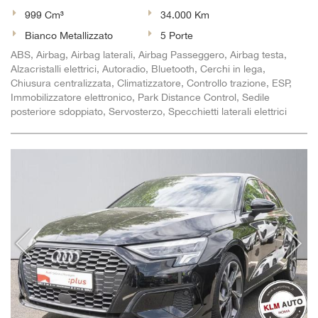
Salva
999 Cm³
34.000 Km
le
Bianco Metallizzato
5 Porte
impostazioni
ABS, Airbag, Airbag laterali, Airbag Passeggero, Airbag testa,
Alzacristalli elettrici, Autoradio, Bluetooth, Cerchi in lega,
Chiusura centralizzata, Climatizzatore, Controllo trazione, ESP,
Immobilizzatore elettronico, Park Distance Control, Sedile
posteriore sdoppiato, Servosterzo, Specchietti laterali elettrici