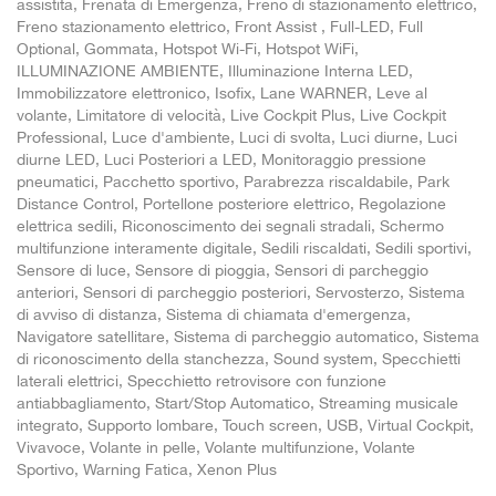
assistita, Frenata di Emergenza, Freno di stazionamento elettrico,
Freno stazionamento elettrico, Front Assist , Full-LED, Full
Optional, Gommata, Hotspot Wi-Fi, Hotspot WiFi,
ILLUMINAZIONE AMBIENTE, Illuminazione Interna LED,
Immobilizzatore elettronico, Isofix, Lane WARNER, Leve al
volante, Limitatore di velocità, Live Cockpit Plus, Live Cockpit
Professional, Luce d'ambiente, Luci di svolta, Luci diurne, Luci
diurne LED, Luci Posteriori a LED, Monitoraggio pressione
pneumatici, Pacchetto sportivo, Parabrezza riscaldabile, Park
Distance Control, Portellone posteriore elettrico, Regolazione
elettrica sedili, Riconoscimento dei segnali stradali, Schermo
multifunzione interamente digitale, Sedili riscaldati, Sedili sportivi,
Sensore di luce, Sensore di pioggia, Sensori di parcheggio
anteriori, Sensori di parcheggio posteriori, Servosterzo, Sistema
di avviso di distanza, Sistema di chiamata d'emergenza,
Navigatore satellitare, Sistema di parcheggio automatico, Sistema
di riconoscimento della stanchezza, Sound system, Specchietti
laterali elettrici, Specchietto retrovisore con funzione
antiabbagliamento, Start/Stop Automatico, Streaming musicale
integrato, Supporto lombare, Touch screen, USB, Virtual Cockpit,
Vivavoce, Volante in pelle, Volante multifunzione, Volante
Sportivo, Warning Fatica, Xenon Plus