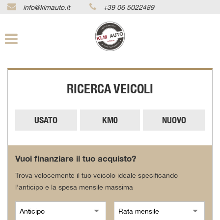
info@klmauto.it
+39 06 5022489
Le
tue
preferenze
di
consenso
Il
RICERCA VEICOLI
seguente
pannello
ti
consente
USATO
KM0
NUOVO
di
esprimere
le
tue
Vuoi finanziare il tuo acquisto?
preferenze
di
Trova velocemente il tuo veicolo ideale specificando
consenso
l'anticipo e la spesa mensile massima
alle
tecnologie
di