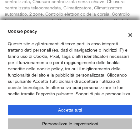
centralizzata, Chiusura centralizzata senza chiave, Chiusura
centralizzata telecomandata, Climatizzatore, Climatizzatore
automatico, 2 zone, Controllo elettronico della corsia, Controllo
trazione, Controllo vocale, Cronologia tagliandi, Cruise Control,
ESP, Fari bi-Xeno, Fari direzionali, Fari full-LED, Fari LED, Fari
Cookie policy
Xenon, Frenata d'emergenza assistita, Freno di stazionamento
elettrico, Hotspot Wi-Fi, Immobilizzatore elettronico, Isofix,
Questo sito e gli strumenti di terze parti in esso integrati
Limitatore di velocità, Luci diurne, Luci diurne LED, Monitoraggio
trattano dati personali (es. dati di navigazione o indirizzi IP) e
pressione pneumatici, Pacchetto sportivo, Parabrezza
fanno uso di Cookie, Pixel, Tags o altri identificatori necessari
riscaldabile, Park Distance Control, Riconoscimento dei segnali
per il funzionamento e per il raggiungimento delle finalità
stradali, Sedile posteriore sdoppiato, Sedili riscaldati, Sensore di
descritte nella cookie policy, tra cui il miglioramento delle
luce, Sensore di pioggia, Servosterzo, Sistema di avviso di
funzionalità del sito e la pubblicità personalizzata. Cliccando
distanza, Sistema di chiamata d'emergenza, Navigatore
sul pulsante Accetta Tutti dichiari di accettare l'utilizzo di
satellitare, Sistema di parcheggio automatico, Sistema di
queste tecnologie. In alternativa puoi personalizzare le tue
riconoscimento della stanchezza, Sound system, Specchietti
scelte tramite l'apposito pulsante. Scopri di più e personalizza.
laterali elettrici, Specchietto retrovisore con funzione
antiabbagliamento, Start/Stop Automatico, Streaming musicale
integrato, Supporto lombare, Touch screen, USB, Vetri oscurati,
Accetta tutti
Vivavoce, Volante in pelle, Volante multifunzione, Volante
riscaldabile
Personalizza le impostazioni