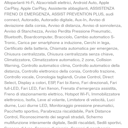
Altoparlanti Hi-Fi, Alzacristalli elettrici, Android Auto, Apple
CarPlay, Apple CarPlay, Assistente abbaglianti, ASSISTENZA
FRENO DI EMERGENZA, ASSIST PREVENTION PLUS, audi
connect, Autoradio, Autoradio digitale, Aux-In, Avviso di
deviazione dalla corsia, Avviso di distanza, Avviso di sonnolenza,
Avviso di Stanchezza, Avviso Perdita Pressione Pneumatic,
Bluetooth, Boardcomputer, Bracciolo, Cambio automatico S-
Tronic, Carica per smartphone a induzione, Cerchi in lega,
Certificato della batteria, Chiamata automatica per emergenze,
Chiusura centralizzata, Chiusura centralizzata senza chiave,
Climatizzatore, Climatizzatore automatico, 2 zone, Collision
Warning, Controllo automatico clima, Controllo automatico della
distanza, Controllo elettronico della corsia, Controllo trazione,
Controllo vocale, Cronologia tagliandi, Cruise Control, Direct
Select, Display a colori, ESP, Fari bi-Xeno, Fari direzionali, Fari
full-LED, Fari LED, Fari Xenon, Frenata d'emergenza assistita,
Freno di stazionamento elettrico, Hotspot Wi-Fi, Immobilizzatore
elettronico, Isofix, Leve al volante, Limitatore di velocità, Luci
diurne, Luci diurne LED, Monitoraggio pressione pneumatici,
Pacchetto sportivo, Parabrezza riscaldabile, Park Distance
Control, Riconoscimento dei segnali stradali, Schermo
multifunzione interamente digitale, Sedili riscaldati, Sedili sportivi,