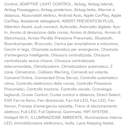
Control, ADAPTIVE LIGHT CONTROL, Airbag, Airbag laterali,
Airbag Passeggero, Airbag posteriore, Airbag testa, Allarme a
distanza, Alzacristalli elettrici, Android Auto, Apple CarPlay, Apple
CarPlay, Assistente abbaglianti, ASSIST PREVENTION PLUS,
Attention Assist, audi connect, Autoradio, Autoradio digitale, Aux-
In, Avviso di deviazione dalla corsia, Avviso di distanza, Avviso di
Stanchezza, Avviso Perdita Pressione Pneumatic, Bluetooth,
Boardcomputer, Bracciolo, Carica per smartphone a induzione,
Cerchi in lega, Chiamata automatica per emergenze, Chiamata
d'emergenza Intelligente, Chiusura centralizzata, Chiusura
centralizzata senza chiave, Chiusura centralizzata
telecomandata, Climatizzatore, Climatizzatore automatico, 2
zone, Climatronic, Collision Warning, Comandi sul volante,
Comand Online, Connected Drive Servizi, Controllo automatico
clima, Controllo elettronico della corsia, Controllo Pressione
Pneumatici, Controllo trazione, Controllo vocale, Cronologia
tagliandi, Cruise Control, Cruise control a distanza, Direct Select,
ESP, Fari bi-Xeno, Fari direzionali, Fari full-LED, Fari LED, Fari
Xenon, Frenata d'emergenza assistita, Freno di stazionamento
elettrico, Full-LED, Full Optional, Gommata, HIFI SYSTEM ,
Hotspot Wi-Fi, ILLUMINAZIONE AMBIENTE, Illuminazione Interna
LED, Immobilizzatore elettronico, Isofix, Lane Keeping Assist,