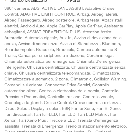
Bianco Metallizzato
5 Porte
360° camera, ABS, ACTIVE LANE ASSIST, Adaptive Cruise
Control, ADAPTIVE LIGHT CONTROL, Airbag, Airbag laterali,
Airbag Passeggero, Airbag posteriore, Airbag testa, Alzacristalli
elettrici, Android Auto, Apple CarPlay, Apple CarPlay, Assistente
abbaglianti, ASSIST PREVENTION PLUS, Attention Assist,
Autoradio, Autoradio digitale, Aux-In, Avviso di deviazione dalla
corsia, Avviso di sonnolenza, Avviso di Stanchezza, Bluetooth,
Boardcomputer, Bracciolo, Bracciolo, Cambio automatico S-
Tronic, Carica per smartphone a induzione, Cerchi in lega,
Chiamata automatica per emergenze, Chiamata d'emergenza
Intelligente, Chiusura centralizzata, Chiusura centralizzata senza
chiave, Chiusura centralizzata telecomandata, Climatizzatore,
Climatizzatore automatico, 2 zone, Climatronic, Collision Warning,
Comandi sul volante, Connected Drive Servizi, Controllo
automatico clima, Controllo elettronico della corsia, Controllo
Pressione Pneumatici, Controllo trazione, Controllo vocale,
Cronologia tagliandi, Cruise Control, Cruise control a distanza,
Direct Select, Display a colori, ESP, Fari bi-Xeno, Fari Bi-Xeno,
Fari direzionali, Fari full-LED, Fari LED, Fari LED Matrix , Fari
Xenon, Fari Xeno Plus , Frecce a LED, Frenata d'emergenza
assistita, Frenata di Emergenza, Freno di stazionamento elettrico,