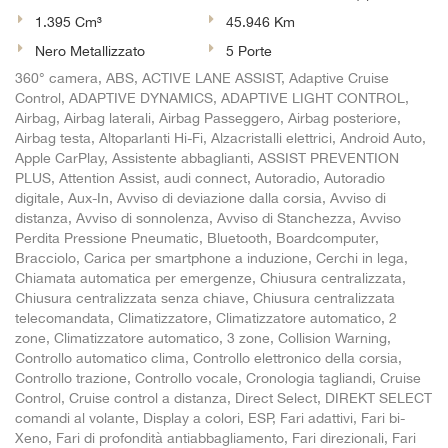
1.395 Cm³
45.946 Km
Nero Metallizzato
5 Porte
360° camera, ABS, ACTIVE LANE ASSIST, Adaptive Cruise
Control, ADAPTIVE DYNAMICS, ADAPTIVE LIGHT CONTROL,
Airbag, Airbag laterali, Airbag Passeggero, Airbag posteriore,
Airbag testa, Altoparlanti Hi-Fi, Alzacristalli elettrici, Android Auto,
Apple CarPlay, Assistente abbaglianti, ASSIST PREVENTION
PLUS, Attention Assist, audi connect, Autoradio, Autoradio
digitale, Aux-In, Avviso di deviazione dalla corsia, Avviso di
distanza, Avviso di sonnolenza, Avviso di Stanchezza, Avviso
Perdita Pressione Pneumatic, Bluetooth, Boardcomputer,
Bracciolo, Carica per smartphone a induzione, Cerchi in lega,
Chiamata automatica per emergenze, Chiusura centralizzata,
Chiusura centralizzata senza chiave, Chiusura centralizzata
telecomandata, Climatizzatore, Climatizzatore automatico, 2
zone, Climatizzatore automatico, 3 zone, Collision Warning,
Controllo automatico clima, Controllo elettronico della corsia,
Controllo trazione, Controllo vocale, Cronologia tagliandi, Cruise
Control, Cruise control a distanza, Direct Select, DIREKT SELECT
comandi al volante, Display a colori, ESP, Fari adattivi, Fari bi-
Xeno, Fari di profondità antiabbagliamento, Fari direzionali, Fari