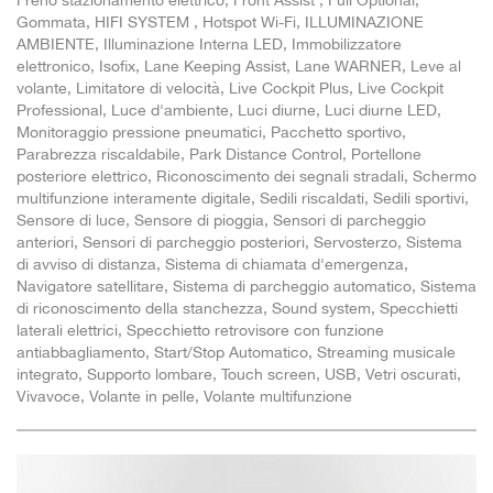
Freno stazionamento elettrico, Front Assist , Full Optional,
Gommata, HIFI SYSTEM , Hotspot Wi-Fi, ILLUMINAZIONE
AMBIENTE, Illuminazione Interna LED, Immobilizzatore
elettronico, Isofix, Lane Keeping Assist, Lane WARNER, Leve al
volante, Limitatore di velocità, Live Cockpit Plus, Live Cockpit
Professional, Luce d'ambiente, Luci diurne, Luci diurne LED,
Monitoraggio pressione pneumatici, Pacchetto sportivo,
Parabrezza riscaldabile, Park Distance Control, Portellone
posteriore elettrico, Riconoscimento dei segnali stradali, Schermo
multifunzione interamente digitale, Sedili riscaldati, Sedili sportivi,
Sensore di luce, Sensore di pioggia, Sensori di parcheggio
anteriori, Sensori di parcheggio posteriori, Servosterzo, Sistema
di avviso di distanza, Sistema di chiamata d'emergenza,
Navigatore satellitare, Sistema di parcheggio automatico, Sistema
di riconoscimento della stanchezza, Sound system, Specchietti
laterali elettrici, Specchietto retrovisore con funzione
antiabbagliamento, Start/Stop Automatico, Streaming musicale
integrato, Supporto lombare, Touch screen, USB, Vetri oscurati,
Vivavoce, Volante in pelle, Volante multifunzione