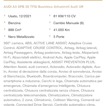
AUDI A3 SPB 30 TFSI Business Advanced Audi Uff
Usato, 12/2021
81 KW/110 CV
Benzina
Cambio Manuale (6)
999 Cm³
41.000 Km
Nero Metallizzato
5 Porte
360° camera, ABS, ACTIVE LANE ASSIST, Adaptive Cruise
Control, ADAPTIVE CRUISE CONTROL, Airbag, Airbag laterali,
Airbag Passeggero, Airbag posteriore, Airbag testa, Altoparlanti
Hi-Fi, Alzacristalli elettrici, Android Auto, Apple CarPlay, Apple
CarPlay, Assistente abbaglianti, ASSIST PREVENTION PLUS,
Attention Assist, audi connect, Autoradio, Autoradio digitale, Aux-
In, Avviso di deviazione dalla corsia, Avviso di sonnolenza, Avviso
di Stanchezza, Bluetooth, Boardcomputer, Bracciolo, Carica per
smartphone a induzione, Cerchi in lega, Chiamata automatica per
emergenze, Chiamata d'emergenza Intelligente, Chiusura
centralizzata, Chiusura centralizzata senza chiave, Chiusura
centralizzata telecomandata, Climatizzatore, Climatizzatore
automatico, 2 zone, Climatronic, Collision Warning, Comandi sul
volante, Connected Drive Servizi, Controllo automatico clima,