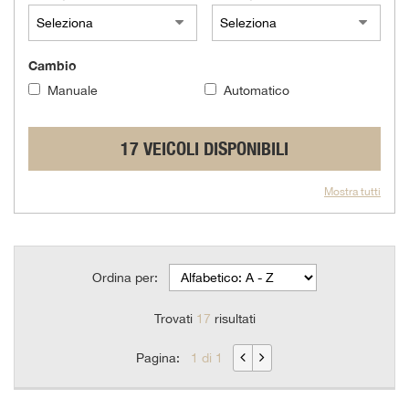
questi
strumenti
di
Cambio
tracciamento
si
Manuale
Automatico
rimanda
alla
cookie
17 VEICOLI DISPONIBILI
policy.
Puoi
Mostra tutti
rivedere
e
modificare
le
tue
Ordina per:
scelte
in
Trovati
17
risultati
qualsiasi
momento.
Pagina:
1 di 1