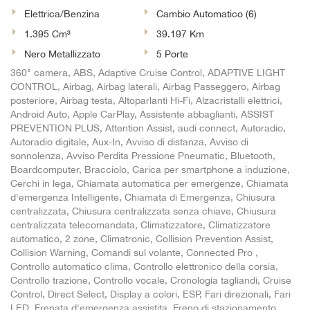
Elettrica/Benzina
Cambio Automatico (6)
1.395 Cm³
39.197 Km
Nero Metallizzato
5 Porte
360° camera, ABS, Adaptive Cruise Control, ADAPTIVE LIGHT
CONTROL, Airbag, Airbag laterali, Airbag Passeggero, Airbag
posteriore, Airbag testa, Altoparlanti Hi-Fi, Alzacristalli elettrici,
Android Auto, Apple CarPlay, Assistente abbaglianti, ASSIST
PREVENTION PLUS, Attention Assist, audi connect, Autoradio,
Autoradio digitale, Aux-In, Avviso di distanza, Avviso di
sonnolenza, Avviso Perdita Pressione Pneumatic, Bluetooth,
Boardcomputer, Bracciolo, Carica per smartphone a induzione,
Cerchi in lega, Chiamata automatica per emergenze, Chiamata
d'emergenza Intelligente, Chiamata di Emergenza, Chiusura
centralizzata, Chiusura centralizzata senza chiave, Chiusura
centralizzata telecomandata, Climatizzatore, Climatizzatore
automatico, 2 zone, Climatronic, Collision Prevention Assist,
Collision Warning, Comandi sul volante, Connected Pro ,
Controllo automatico clima, Controllo elettronico della corsia,
Controllo trazione, Controllo vocale, Cronologia tagliandi, Cruise
Control, Direct Select, Display a colori, ESP, Fari direzionali, Fari
LED, Frenata d'emergenza assistita, Freno di stazionamento