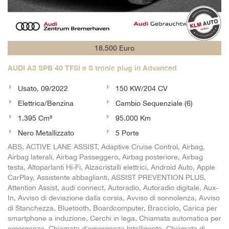
18.500 Euro
AUDI A3 SPB 40 TFSI e S tronic plug in Advanced
Usato, 09/2022
150 KW/204 CV
Elettrica/Benzina
Cambio Sequenziale (6)
1.395 Cm³
95.000 Km
Nero Metallizzato
5 Porte
ABS, ACTIVE LANE ASSIST, Adaptive Cruise Control, Airbag,
Airbag laterali, Airbag Passeggero, Airbag posteriore, Airbag
testa, Altoparlanti Hi-Fi, Alzacristalli elettrici, Android Auto, Apple
CarPlay, Assistente abbaglianti, ASSIST PREVENTION PLUS,
Attention Assist, audi connect, Autoradio, Autoradio digitale, Aux-
In, Avviso di deviazione dalla corsia, Avviso di sonnolenza, Avviso
di Stanchezza, Bluetooth, Boardcomputer, Bracciolo, Carica per
smartphone a induzione, Cerchi in lega, Chiamata automatica per
emergenze, Chiamata d'emergenza Intelligente, Chiamata di