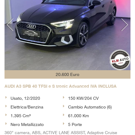
20.600 Euro
AUDI A3 SPB 40 TFSI e S tronic Advanced IVA INCLUSA
Usato, 12/2020
150 KW/204 CV
Elettrica/Benzina
Cambio Automatico (6)
1.395 Cm³
61.000 Km
Nero Metallizzato
5 Porte
360° camera, ABS, ACTIVE LANE ASSIST, Adaptive Cruise