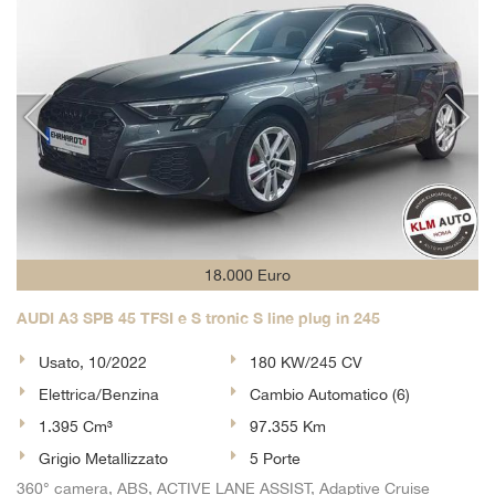
18.000 Euro
AUDI A3 SPB 45 TFSI e S tronic S line plug in 245
Usato, 10/2022
180 KW/245 CV
Elettrica/Benzina
Cambio Automatico (6)
1.395 Cm³
97.355 Km
Grigio Metallizzato
5 Porte
360° camera, ABS, ACTIVE LANE ASSIST, Adaptive Cruise