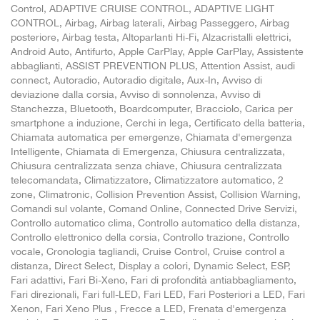
Control, ADAPTIVE CRUISE CONTROL, ADAPTIVE LIGHT
CONTROL, Airbag, Airbag laterali, Airbag Passeggero, Airbag
posteriore, Airbag testa, Altoparlanti Hi-Fi, Alzacristalli elettrici,
Android Auto, Antifurto, Apple CarPlay, Apple CarPlay, Assistente
abbaglianti, ASSIST PREVENTION PLUS, Attention Assist, audi
connect, Autoradio, Autoradio digitale, Aux-In, Avviso di
deviazione dalla corsia, Avviso di sonnolenza, Avviso di
Stanchezza, Bluetooth, Boardcomputer, Bracciolo, Carica per
smartphone a induzione, Cerchi in lega, Certificato della batteria,
Chiamata automatica per emergenze, Chiamata d'emergenza
Intelligente, Chiamata di Emergenza, Chiusura centralizzata,
Chiusura centralizzata senza chiave, Chiusura centralizzata
telecomandata, Climatizzatore, Climatizzatore automatico, 2
zone, Climatronic, Collision Prevention Assist, Collision Warning,
Comandi sul volante, Comand Online, Connected Drive Servizi,
Controllo automatico clima, Controllo automatico della distanza,
Controllo elettronico della corsia, Controllo trazione, Controllo
vocale, Cronologia tagliandi, Cruise Control, Cruise control a
distanza, Direct Select, Display a colori, Dynamic Select, ESP,
Fari adattivi, Fari Bi-Xeno, Fari di profondità antiabbagliamento,
Fari direzionali, Fari full-LED, Fari LED, Fari Posteriori a LED, Fari
Xenon, Fari Xeno Plus , Frecce a LED, Frenata d'emergenza