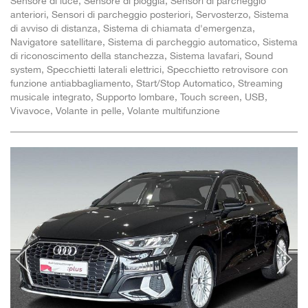
Sensore di luce, Sensore di pioggia, Sensori di parcheggio
anteriori, Sensori di parcheggio posteriori, Servosterzo, Sistema
di avviso di distanza, Sistema di chiamata d'emergenza,
Navigatore satellitare, Sistema di parcheggio automatico, Sistema
di riconoscimento della stanchezza, Sistema lavafari, Sound
system, Specchietti laterali elettrici, Specchietto retrovisore con
funzione antiabbagliamento, Start/Stop Automatico, Streaming
musicale integrato, Supporto lombare, Touch screen, USB,
Vivavoce, Volante in pelle, Volante multifunzione