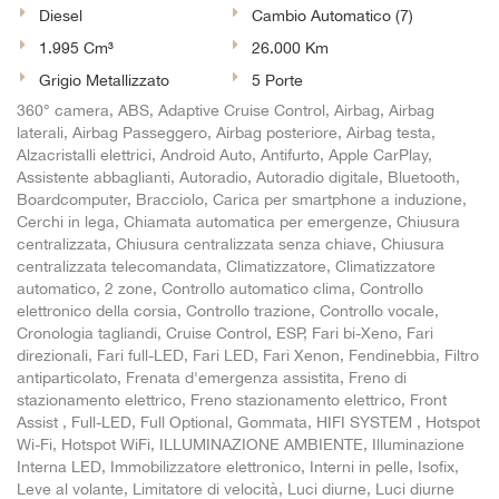
Diesel
Cambio Automatico (7)
1.995 Cm³
26.000 Km
Grigio Metallizzato
5 Porte
360° camera, ABS, Adaptive Cruise Control, Airbag, Airbag
laterali, Airbag Passeggero, Airbag posteriore, Airbag testa,
Alzacristalli elettrici, Android Auto, Antifurto, Apple CarPlay,
Assistente abbaglianti, Autoradio, Autoradio digitale, Bluetooth,
Boardcomputer, Bracciolo, Carica per smartphone a induzione,
Cerchi in lega, Chiamata automatica per emergenze, Chiusura
centralizzata, Chiusura centralizzata senza chiave, Chiusura
centralizzata telecomandata, Climatizzatore, Climatizzatore
automatico, 2 zone, Controllo automatico clima, Controllo
elettronico della corsia, Controllo trazione, Controllo vocale,
Cronologia tagliandi, Cruise Control, ESP, Fari bi-Xeno, Fari
direzionali, Fari full-LED, Fari LED, Fari Xenon, Fendinebbia, Filtro
antiparticolato, Frenata d'emergenza assistita, Freno di
stazionamento elettrico, Freno stazionamento elettrico, Front
Assist , Full-LED, Full Optional, Gommata, HIFI SYSTEM , Hotspot
Wi-Fi, Hotspot WiFi, ILLUMINAZIONE AMBIENTE, Illuminazione
Interna LED, Immobilizzatore elettronico, Interni in pelle, Isofix,
Leve al volante, Limitatore di velocità, Luci diurne, Luci diurne