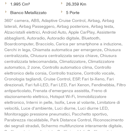
1.995 Cm³
26.359 Km
Bianco Metallizzato
5 Porte
360° camera, ABS, Adaptive Cruise Control, Airbag, Airbag
laterali, Airbag Passeggero, Airbag posteriore, Airbag testa,
Alzacristalli elettrici, Android Auto, Apple CarPlay, Assistente
abbaglianti, Autoradio, Autoradio digitale, Bluetooth,
Boardcomputer, Bracciolo, Carica per smartphone a induzione,
Cerchi in lega, Chiamata automatica per emergenze, Chiusura
centralizzata, Chiusura centralizzata senza chiave, Chiusura
centralizzata telecomandata, Climatizzatore, Climatizzatore
automatico, 2 zone, Controllo automatico clima, Controllo
elettronico della corsia, Controllo trazione, Controllo vocale,
Cronologia tagliandi, Cruise Control, ESP, Fari bi-Xeno, Fari
direzionali, Fari full-LED, Fari LED, Fari Xenon, Fendinebbia, Filtro
antiparticolato, Frenata d'emergenza assistita, Freno di
stazionamento elettrico, Hotspot Wi-Fi, Immobilizzatore
elettronico, Interni in pelle, Isofix, Leve al volante, Limitatore di
velocità, Luce d'ambiente, Luci diurne, Luci diurne LED,
Monitoraggio pressione pneumatici, Pacchetto sportivo,
Parabrezza riscaldabile, Park Distance Control, Riconoscimento
dei segnali stradali, Schermo multifunzione interamente digitale,