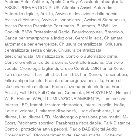
Android Auto, Antifurto, Apple CarPlay, Assistente abbaglianti,
ASSIST PREVENTION PLUS, Attention Assist, Autoradio,
Autoradio digitale, Aux-In, Avviso di deviazione dalla corsia,
Avviso di distanza, Avviso di sonnolenza, Avviso di Stanchezza,
Avviso Perdita Pressione Pneumatic, Bluetooth, BMW Live
Cockpit, BMW Professional Radio, Boardcomputer, Bracciolo,
Carica per smartphone a induzione, Cerchi in lega, Chiamata
automatica per emergenze, Chiusura centralizzata, Chiusura
centralizzata senza chiave, Chiusura centralizzata
telecomandata, Climatizzatore, Controllo automatico clima,
Controllo elettronico della corsia, Controllo trazione, Controllo
vocale, Cronologia tagliandi, Cruise Control, ESP, Fari bi-Xeno,
Fari direzionali, Fari full-LED, Fari LED, Fari Xenon, Fendinebbia,
Filtro antiparticolato, Frenata d'emergenza assistita, Freno di
stazionamento elettrico, Freno stazionamento elettrico, Front
Assist , Full-LED, Full Optional, Gommata, HIFI SYSTEM , Hotspot
Wi-Fi, Hotspot WiFi, ILLUMINAZIONE AMBIENTE, Illuminazione
Interna LED, Immobilizzatore elettronico, Interni in pelle, Isofix,
Leve al volante, Limitatore di velocità, Luce d'ambiente, Luci
diurne, Luci diurne LED, Monitoraggio pressione pneumatici, M-
Sport, Pacchetto sportivo, Parabrezza riscaldabile, Park Distance
Control, protezione attiva pedoni, Radio DAB (Digital Audio
Broadcasting), Riconoscimento dei segnali stradali, Schermo