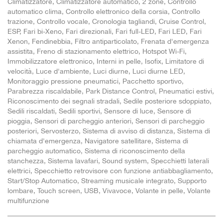
Climatizzatore, Climatizzatore automatico, 2 zone, Controllo
automatico clima, Controllo elettronico della corsia, Controllo
trazione, Controllo vocale, Cronologia tagliandi, Cruise Control,
ESP, Fari bi-Xeno, Fari direzionali, Fari full-LED, Fari LED, Fari
Xenon, Fendinebbia, Filtro antiparticolato, Frenata d'emergenza
assistita, Freno di stazionamento elettrico, Hotspot Wi-Fi,
Immobilizzatore elettronico, Interni in pelle, Isofix, Limitatore di
velocità, Luce d'ambiente, Luci diurne, Luci diurne LED,
Monitoraggio pressione pneumatici, Pacchetto sportivo,
Parabrezza riscaldabile, Park Distance Control, Pneumatici estivi,
Riconoscimento dei segnali stradali, Sedile posteriore sdoppiato,
Sedili riscaldati, Sedili sportivi, Sensore di luce, Sensore di
pioggia, Sensori di parcheggio anteriori, Sensori di parcheggio
posteriori, Servosterzo, Sistema di avviso di distanza, Sistema di
chiamata d'emergenza, Navigatore satellitare, Sistema di
parcheggio automatico, Sistema di riconoscimento della
stanchezza, Sistema lavafari, Sound system, Specchietti laterali
elettrici, Specchietto retrovisore con funzione antiabbagliamento,
Start/Stop Automatico, Streaming musicale integrato, Supporto
lombare, Touch screen, USB, Vivavoce, Volante in pelle, Volante
multifunzione