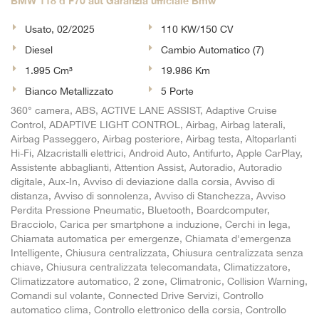
BMW 118 d F70 aut Garanzia ufficiale Bmw
Usato, 02/2025
110 KW/150 CV
Diesel
Cambio Automatico (7)
1.995 Cm³
19.986 Km
Bianco Metallizzato
5 Porte
360° camera, ABS, ACTIVE LANE ASSIST, Adaptive Cruise
Control, ADAPTIVE LIGHT CONTROL, Airbag, Airbag laterali,
Airbag Passeggero, Airbag posteriore, Airbag testa, Altoparlanti
Hi-Fi, Alzacristalli elettrici, Android Auto, Antifurto, Apple CarPlay,
Assistente abbaglianti, Attention Assist, Autoradio, Autoradio
digitale, Aux-In, Avviso di deviazione dalla corsia, Avviso di
distanza, Avviso di sonnolenza, Avviso di Stanchezza, Avviso
Perdita Pressione Pneumatic, Bluetooth, Boardcomputer,
Bracciolo, Carica per smartphone a induzione, Cerchi in lega,
Chiamata automatica per emergenze, Chiamata d'emergenza
Intelligente, Chiusura centralizzata, Chiusura centralizzata senza
chiave, Chiusura centralizzata telecomandata, Climatizzatore,
Climatizzatore automatico, 2 zone, Climatronic, Collision Warning,
Comandi sul volante, Connected Drive Servizi, Controllo
automatico clima, Controllo elettronico della corsia, Controllo