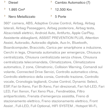
Diesel
Cambio Automatico (7)
1.995 Cm³
12.500 Km
Nero Metallizzato
5 Porte
360° camera, ABS, Adaptive Cruise Control, Airbag, Airbag
laterali, Airbag Passeggero, Airbag posteriore, Airbag testa,
Alzacristalli elettrici, Android Auto, Antifurto, Apple CarPlay,
Assistente abbaglianti, ASSIST PREVENTION PLUS, Attention
Assist, Autoradio, Autoradio digitale, Aux-In, Bluetooth,
Boardcomputer, Bracciolo, Carica per smartphone a induzione,
Cerchi in lega, Chiamata automatica per emergenze, Chiusura
centralizzata, Chiusura centralizzata senza chiave, Chiusura
centralizzata telecomandata, Climatizzatore, Climatizzatore
automatico, 2 zone, Climatronic, Collision Warning, Comandi sul
volante, Connected Drive Servizi, Controllo automatico clima,
Controllo elettronico della corsia, Controllo trazione, Controllo
vocale, Cronologia tagliandi, Cruise Control, Dynamic Select,
ESP, Fari bi-Xeno, Fari Bi-Xeno, Fari direzionali, Fari full-LED, Fari
LED, Fari Xenon, Fari Xeno Plus , Fendinebbia, Filtro
antiparticolato, Frenata d'emergenza assistita, Freno di
stazionamento elettrico, Freno stazionamento elettrico, Front
Assist , Full-LED, Full Optional, HIFI SYSTEM , Hotspot Wi-Fi,