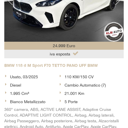
24.999 Euro
iva esposta
BMW 118 d M Sport F70 TETTO PANO UFF BMW
Usato, 03/2025
110 KW/150 CV
Diesel
Cambio Automatico (7)
1.995 Cm³
21.001 Km
Bianco Metallizzato
5 Porte
360° camera, ABS, ACTIVE LANE ASSIST, Adaptive Cruise
Control, ADAPTIVE LIGHT CONTROL, Airbag, Airbag laterali,
Airbag Passeggero, Airbag posteriore, Airbag testa, Alzacristalli
elettrici, Android Auto, Antifurto, Apple CarPlay, Apple CarPlay,