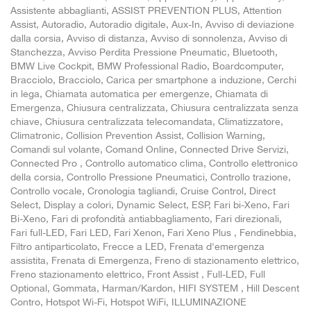
Assistente abbaglianti, ASSIST PREVENTION PLUS, Attention
Assist, Autoradio, Autoradio digitale, Aux-In, Avviso di deviazione
dalla corsia, Avviso di distanza, Avviso di sonnolenza, Avviso di
Stanchezza, Avviso Perdita Pressione Pneumatic, Bluetooth,
BMW Live Cockpit, BMW Professional Radio, Boardcomputer,
Bracciolo, Bracciolo, Carica per smartphone a induzione, Cerchi
in lega, Chiamata automatica per emergenze, Chiamata di
Emergenza, Chiusura centralizzata, Chiusura centralizzata senza
chiave, Chiusura centralizzata telecomandata, Climatizzatore,
Climatronic, Collision Prevention Assist, Collision Warning,
Comandi sul volante, Comand Online, Connected Drive Servizi,
Connected Pro , Controllo automatico clima, Controllo elettronico
della corsia, Controllo Pressione Pneumatici, Controllo trazione,
Controllo vocale, Cronologia tagliandi, Cruise Control, Direct
Select, Display a colori, Dynamic Select, ESP, Fari bi-Xeno, Fari
Bi-Xeno, Fari di profondità antiabbagliamento, Fari direzionali,
Fari full-LED, Fari LED, Fari Xenon, Fari Xeno Plus , Fendinebbia,
Filtro antiparticolato, Frecce a LED, Frenata d'emergenza
assistita, Frenata di Emergenza, Freno di stazionamento elettrico,
Freno stazionamento elettrico, Front Assist , Full-LED, Full
Optional, Gommata, Harman/Kardon, HIFI SYSTEM , Hill Descent
Contro, Hotspot Wi-Fi, Hotspot WiFi, ILLUMINAZIONE