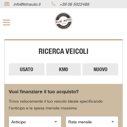
info@klmauto.it
+39 06 5022489
Le
tue
preferenze
di
consenso
Il
RICERCA VEICOLI
seguente
pannello
ti
consente
USATO
KM0
NUOVO
di
esprimere
le
tue
Vuoi finanziare il tuo acquisto?
preferenze
di
Trova velocemente il tuo veicolo ideale specificando
consenso
l'anticipo e la spesa mensile massima
alle
tecnologie
di