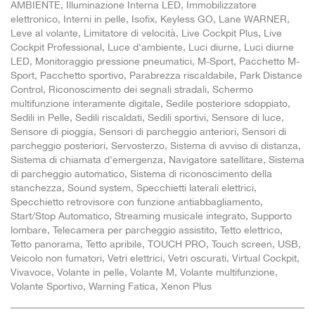
AMBIENTE, Illuminazione Interna LED, Immobilizzatore
elettronico, Interni in pelle, Isofix, Keyless GO, Lane WARNER,
Leve al volante, Limitatore di velocità, Live Cockpit Plus, Live
Cockpit Professional, Luce d'ambiente, Luci diurne, Luci diurne
LED, Monitoraggio pressione pneumatici, M-Sport, Pacchetto M-
Sport, Pacchetto sportivo, Parabrezza riscaldabile, Park Distance
Control, Riconoscimento dei segnali stradali, Schermo
multifunzione interamente digitale, Sedile posteriore sdoppiato,
Sedili in Pelle, Sedili riscaldati, Sedili sportivi, Sensore di luce,
Sensore di pioggia, Sensori di parcheggio anteriori, Sensori di
parcheggio posteriori, Servosterzo, Sistema di avviso di distanza,
Sistema di chiamata d'emergenza, Navigatore satellitare, Sistema
di parcheggio automatico, Sistema di riconoscimento della
stanchezza, Sound system, Specchietti laterali elettrici,
Specchietto retrovisore con funzione antiabbagliamento,
Start/Stop Automatico, Streaming musicale integrato, Supporto
lombare, Telecamera per parcheggio assistito, Tetto elettrico,
Tetto panorama, Tetto apribile, TOUCH PRO, Touch screen, USB,
Veicolo non fumatori, Vetri elettrici, Vetri oscurati, Virtual Cockpit,
Vivavoce, Volante in pelle, Volante M, Volante multifunzione,
Volante Sportivo, Warning Fatica, Xenon Plus