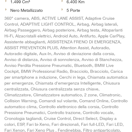
1.499 Cm³
6.400 Km
Salva
le
Nero Metallizzato
5 Porte
impostazioni
360° camera, ABS, ACTIVE LANE ASSIST, Adaptive Cruise
Control, ADAPTIVE LIGHT CONTROL, Airbag, Airbag laterali,
Airbag Passeggero, Airbag posteriore, Airbag testa, Altoparlanti
Hi-Fi, Alzacristalli elettrici, Android Auto, Antifurto, Apple CarPlay,
Assistente abbaglianti, ASSISTENZA FRENO DI EMERGENZA,
ASSIST PREVENTION PLUS, Attention Assist, Autoradio,
Autoradio digitale, Aux-In, Avviso di deviazione dalla corsia,
Avviso di distanza, Avviso di sonnolenza, Avviso di Stanchezza,
Avviso Perdita Pressione Pneumatic, Bluetooth, BMW Live
Cockpit, BMW Professional Radio, Bracciolo, Bracciolo, Carica
per smartphone a induzione, Cerchi in lega, Chiamata automatica
per emergenze, Chiamata d'emergenza Intelligente, Chiusura
centralizzata, Chiusura centralizzata senza chiave,
Climatizzatore, Climatizzatore automatico, 2 zone, Climatronic,
Collision Warning, Comandi sul volante, Comand Online, Controllo
automatico clima, Controllo elettronico della corsia, Controllo
Pressione Pneumatici, Controllo trazione, Controllo vocale,
Cronologia tagliandi, Cruise Control, Direct Select, Display a
colori, ESP, Fari bi-Xeno, Fari direzionali, Fari full-LED, Fari LED,
Fari Xenon, Fari Xeno Plus , Fendinebbia, Filtro antiparticolato,