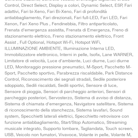
Control, Direct Select, Display a colori, Dynamic Select, ESP, Fari
adattivi, Fari bi-Xeno, Fari Bi-Xeno, Fari di profondità
antiabbagliamento, Fari direzionali, Fari full-LED, Fari LED, Fari
Xenon, Fari Xeno Plus , Fendinebbia, Filtro antiparticolato,
Frenata d'emergenza assistita, Frenata di Emergenza, Freno di
stazionamento elettrico, Freno stazionamento elettrico, Front
Assist , Full Optional, Hotspot Wi-Fi, Hotspot WiFi,
ILLUMINAZIONE AMBIENTE, Illuminazione Interna LED,
Immobilizzatore elettronico, Interni in pelle, Isofix, Lane WARNER,
Limitatore di velocità, Luce d'ambiente, Luci diurne, Luci diurne
LED, Monitoraggio pressione pneumatici, M-Sport, Pacchetto M-
Sport, Pacchetto sportivo, Parabrezza riscaldabile, Park Distance
Control, Riconoscimento dei segnali stradali, Sedile posteriore
sdoppiato, Sedili riscaldati, Sedili sportivi, Sensore di luce,
Sensore di pioggia, Sensori di parcheggio anteriori, Sensori di
parcheggio posteriori, Servosterzo, Sistema di avviso di distanza,
Sistema di chiamata d'emergenza, Navigatore satellitare, Sistema
di riconoscimento della stanchezza, Sistema lavafari, Sound
system, Specchietti laterali elettrici, Specchietto retrovisore con
funzione antiabbagliamento, Start/Stop Automatico, Streaming
musicale integrato, Supporto lombare, Tagliandata, Touch screen,
USB, Veicolo non fumatori, Vivavoce, Volante in pelle, Volante M,