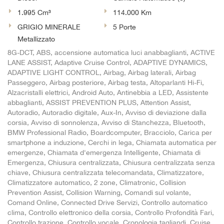
1.995 Cm³
114.000 Km
GRIGIO MINERALE
5 Porte
Metallizzato
8G-DCT, ABS, accensione automatica luci anabbaglianti, ACTIVE
LANE ASSIST, Adaptive Cruise Control, ADAPTIVE DYNAMICS,
ADAPTIVE LIGHT CONTROL, Airbag, Airbag laterali, Airbag
Passeggero, Airbag posteriore, Airbag testa, Altoparlanti Hi-Fi,
Alzacristalli elettrici, Android Auto, Antinebbia a LED, Assistente
abbaglianti, ASSIST PREVENTION PLUS, Attention Assist,
Autoradio, Autoradio digitale, Aux-In, Avviso di deviazione dalla
corsia, Avviso di sonnolenza, Avviso di Stanchezza, Bluetooth,
BMW Professional Radio, Boardcomputer, Bracciolo, Carica per
smartphone a induzione, Cerchi in lega, Chiamata automatica per
emergenze, Chiamata d'emergenza Intelligente, Chiamata di
Emergenza, Chiusura centralizzata, Chiusura centralizzata senza
chiave, Chiusura centralizzata telecomandata, Climatizzatore,
Climatizzatore automatico, 2 zone, Climatronic, Collision
Prevention Assist, Collision Warning, Comandi sul volante,
Comand Online, Connected Drive Servizi, Controllo automatico
clima, Controllo elettronico della corsia, Controllo Profondità Fari,
Controllo trazione, Controllo vocale, Cronologia tagliandi, Cruise