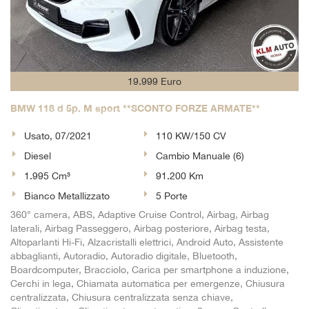
19.999 Euro
BMW 118 d 5p. M sport **SCONTO FORZE ARMATE**
Usato, 07/2021
110 KW/150 CV
Diesel
Cambio Manuale (6)
1.995 Cm³
91.200 Km
Bianco Metallizzato
5 Porte
360° camera, ABS, Adaptive Cruise Control, Airbag, Airbag
laterali, Airbag Passeggero, Airbag posteriore, Airbag testa,
Altoparlanti Hi-Fi, Alzacristalli elettrici, Android Auto, Assistente
abbaglianti, Autoradio, Autoradio digitale, Bluetooth,
Boardcomputer, Bracciolo, Carica per smartphone a induzione,
Cerchi in lega, Chiamata automatica per emergenze, Chiusura
centralizzata, Chiusura centralizzata senza chiave,