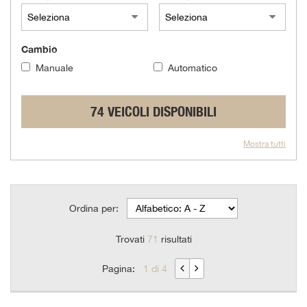
questi
strumenti
di
Cambio
tracciamento
si
Manuale
Automatico
rimanda
alla
cookie
74 VEICOLI DISPONIBILI
policy.
Puoi
Mostra tutti
rivedere
e
modificare
le
tue
Ordina per:
scelte
in
Trovati
71
risultati
qualsiasi
momento.
Pagina:
1 di 4