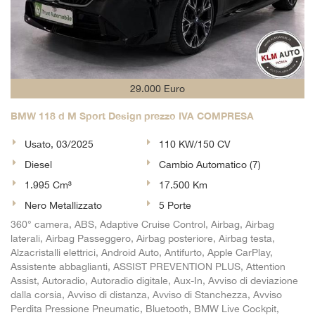
29.000 Euro
BMW 118 d M Sport Design prezzo IVA COMPRESA
Usato, 03/2025
110 KW/150 CV
Diesel
Cambio Automatico (7)
1.995 Cm³
17.500 Km
Nero Metallizzato
5 Porte
360° camera, ABS, Adaptive Cruise Control, Airbag, Airbag
laterali, Airbag Passeggero, Airbag posteriore, Airbag testa,
Alzacristalli elettrici, Android Auto, Antifurto, Apple CarPlay,
Assistente abbaglianti, ASSIST PREVENTION PLUS, Attention
Assist, Autoradio, Autoradio digitale, Aux-In, Avviso di deviazione
dalla corsia, Avviso di distanza, Avviso di Stanchezza, Avviso
Perdita Pressione Pneumatic, Bluetooth, BMW Live Cockpit,