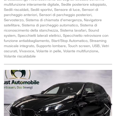
multifunzione interamente digitale, Sedile posteriore sdoppiato,
Sedili riscaldati, Sedili sportivi, Sensore di luce, Sensori di
parcheggio anteriori, Sensori di parcheggio posteriori,
Servosterzo, Sistema di chiamata d'emergenza, Navigatore
satellitare, Sistema di parcheggio automatico, Sistema di
riconoscimento della stanchezza, Sistema lavafari, Sound
system, Specchietti laterali elettrici, Specchietto retrovisore con
funzione antiabbagliamento, Start/Stop Automatico, Streaming
musicale integrato, Supporto lombare, Touch screen, USB, Vetri
oscurati, Vivavoce, Volante in pelle, Volante multifunzione,
Volante riscaldabile