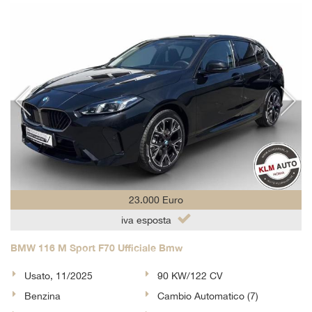
tta
i
empre
Cookie necessari
ilitato
Cookie delle preferenze
Cookie per il miglioramento dell'esperienza utente
Cookie analitici
23.000 Euro
Cookie di marketing
iva esposta
BMW 116 M Sport F70 Ufficiale Bmw
Leggi
la
Usato, 11/2025
90 KW/122 CV
cookie
policy
Benzina
Cambio Automatico (7)