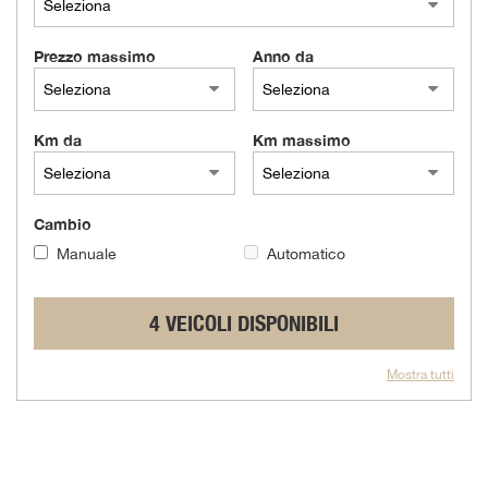
questi
strumenti
Prezzo massimo
Anno da
di
tracciamento
si
rimanda
Km da
Km massimo
alla
cookie
policy.
Puoi
Cambio
rivedere
Manuale
Automatico
e
modificare
le
4 VEICOLI DISPONIBILI
tue
scelte
in
Mostra tutti
qualsiasi
momento.