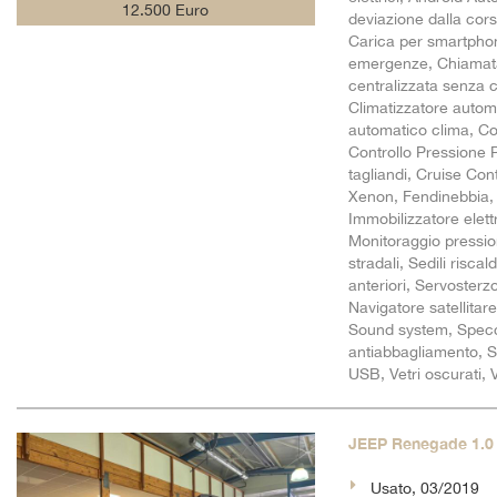
12.500 Euro
deviazione dalla cor
Carica per smartphon
emergenze, Chiamata 
centralizzata senza 
Climatizzatore automa
automatico clima, Con
Controllo Pressione P
tagliandi, Cruise Cont
Xenon, Fendinebbia, 
Immobilizzatore elettr
Monitoraggio pressio
stradali, Sedili risca
anteriori, Servosterz
Navigatore satellitar
Sound system, Specchi
antiabbagliamento, S
USB, Vetri oscurati, 
JEEP Renegade 1.0 
Usato, 03/2019