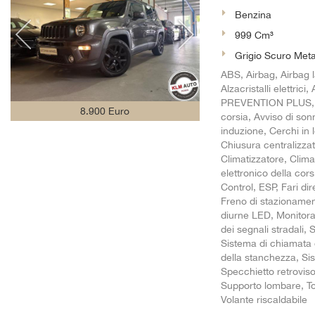
Benzina
999 Cm³
Grigio Scuro Meta
ABS, Airbag, Airbag l
Alzacristalli elettric
PREVENTION PLUS, Aut
8.900 Euro
corsia, Avviso di so
induzione, Cerchi in
Chiusura centralizza
Climatizzatore, Clima
elettronico della cors
Control, ESP, Fari di
Freno di stazionament
diurne LED, Monitora
dei segnali stradali, 
Sistema di chiamata 
della stanchezza, Sist
Specchietto retrovis
Supporto lombare, To
Volante riscaldabile