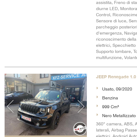
assistita, Freno di st
diurne LED, Monitora
Control, Riconosciment
Sensore di luce, Sens
parcheggio posteriori
d'emergenza, Navigat
riconoscimento della 
elettrici, Specchiett
Supporto lombare, Tou
multifunzione, Volant
JEEP Renegade 1.0 T
Usato, 09/2020
Benzina
999 Cm³
Nero Metallizzato
360° camera, ABS, A
laterali, Airbag Passe
elettrici, Android Aut