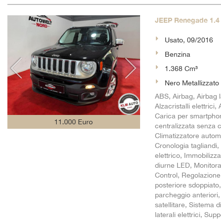
JEEP Renegade 1.4 M
Usato, 09/2016
Benzina
1.368 Cm³
Nero Metallizzato
ABS, Airbag, Airbag l
Alzacristalli elettric
Carica per smartphon
11.000 Euro
centralizzata senza 
Climatizzatore automa
Cronologia tagliandi
elettrico, Immobilizza
diurne LED, Monitora
Control, Regolazione 
posteriore sdoppiato, 
parcheggio anteriori
satellitare, Sistema
laterali elettrici, S