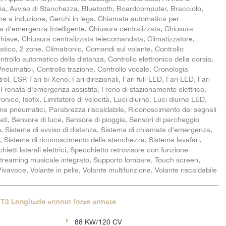
sia, Avviso di Stanchezza, Bluetooth, Boardcomputer, Bracciolo,
e a induzione, Cerchi in lega, Chiamata automatica per
d'emergenza Intelligente, Chiusura centralizzata, Chiusura
chiave, Chiusura centralizzata telecomandata, Climatizzatore,
tico, 2 zone, Climatronic, Comandi sul volante, Controllo
trollo automatico della distanza, Controllo elettronico della corsia,
neumatici, Controllo trazione, Controllo vocale, Cronologia
rol, ESP, Fari bi-Xeno, Fari direzionali, Fari full-LED, Fari LED, Fari
Frenata d'emergenza assistita, Freno di stazionamento elettrico,
onico, Isofix, Limitatore di velocità, Luci diurne, Luci diurne LED,
ne pneumatici, Parabrezza riscaldabile, Riconoscimento dei segnali
ldati, Sensore di luce, Sensore di pioggia, Sensori di parcheggio
o, Sistema di avviso di distanza, Sistema di chiamata d'emergenza,
e, Sistema di riconoscimento della stanchezza, Sistema lavafari,
etti laterali elettrici, Specchietto retrovisore con funzione
treaming musicale integrato, Supporto lombare, Touch screen,
Vivavoce, Volante in pelle, Volante multifunzione, Volante riscaldabile
T3 Longitude sconto forze armate
88 KW/120 CV