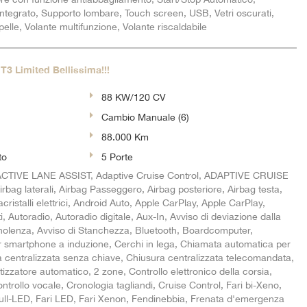
ntegrato, Supporto lombare, Touch screen, USB, Vetri oscurati,
pelle, Volante multifunzione, Volante riscaldabile
3 Limited Bellissima!!!
88 KW/120 CV
Cambio Manuale (6)
88.000 Km
to
5 Porte
ACTIVE LANE ASSIST, Adaptive Cruise Control, ADAPTIVE CRUISE
bag laterali, Airbag Passeggero, Airbag posteriore, Airbag testa,
zacristalli elettrici, Android Auto, Apple CarPlay, Apple CarPlay,
i, Autoradio, Autoradio digitale, Aux-In, Avviso di deviazione dalla
nnolenza, Avviso di Stanchezza, Bluetooth, Boardcomputer,
r smartphone a induzione, Cerchi in lega, Chiamata automatica per
centralizzata senza chiave, Chiusura centralizzata telecomandata,
tizzatore automatico, 2 zone, Controllo elettronico della corsia,
ontrollo vocale, Cronologia tagliandi, Cruise Control, Fari bi-Xeno,
i full-LED, Fari LED, Fari Xenon, Fendinebbia, Frenata d'emergenza