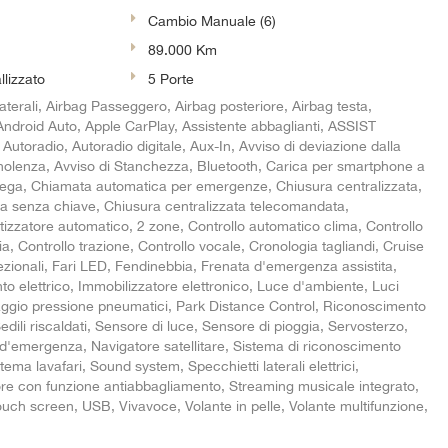
Cambio Manuale (6)
89.000 Km
llizzato
5 Porte
aterali, Airbag Passeggero, Airbag posteriore, Airbag testa,
i, Android Auto, Apple CarPlay, Assistente abbaglianti, ASSIST
oradio, Autoradio digitale, Aux-In, Avviso di deviazione dalla
nnolenza, Avviso di Stanchezza, Bluetooth, Carica per smartphone a
 lega, Chiamata automatica per emergenze, Chiusura centralizzata,
ta senza chiave, Chiusura centralizzata telecomandata,
tizzatore automatico, 2 zone, Controllo automatico clima, Controllo
ia, Controllo trazione, Controllo vocale, Cronologia tagliandi, Cruise
rezionali, Fari LED, Fendinebbia, Frenata d'emergenza assistita,
o elettrico, Immobilizzatore elettronico, Luce d'ambiente, Luci
ggio pressione pneumatici, Park Distance Control, Riconoscimento
Sedili riscaldati, Sensore di luce, Sensore di pioggia, Servosterzo,
d'emergenza, Navigatore satellitare, Sistema di riconoscimento
ema lavafari, Sound system, Specchietti laterali elettrici,
ore con funzione antiabbagliamento, Streaming musicale integrato,
uch screen, USB, Vivavoce, Volante in pelle, Volante multifunzione,