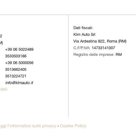
Dati fiscali:
Klm Auto Srl
22
Via Ardeatina 822, Roma (RM)
M)
C.F/P.IVA:
14733141007
+39 06 5022489
Registro delle imprese:
RM
3533503186
+39 06 5000056
3513662405
3513224721
info@klmauto.it
adali
ggi l'informativa sulla privacy
-
Cookie Policy