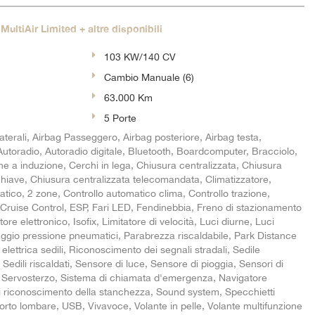
ultiAir Limited + altre disponibili
103 KW/140 CV
Cambio Manuale (6)
63.000 Km
5 Porte
aterali, Airbag Passeggero, Airbag posteriore, Airbag testa,
i, Autoradio, Autoradio digitale, Bluetooth, Boardcomputer, Bracciolo,
e a induzione, Cerchi in lega, Chiusura centralizzata, Chiusura
chiave, Chiusura centralizzata telecomandata, Climatizzatore,
tico, 2 zone, Controllo automatico clima, Controllo trazione,
, Cruise Control, ESP, Fari LED, Fendinebbia, Freno di stazionamento
tore elettronico, Isofix, Limitatore di velocità, Luci diurne, Luci
ggio pressione pneumatici, Parabrezza riscaldabile, Park Distance
elettrica sedili, Riconoscimento dei segnali stradali, Sedile
Sedili riscaldati, Sensore di luce, Sensore di pioggia, Sensori di
, Servosterzo, Sistema di chiamata d'emergenza, Navigatore
 di riconoscimento della stanchezza, Sound system, Specchietti
upporto lombare, USB, Vivavoce, Volante in pelle, Volante multifunzione