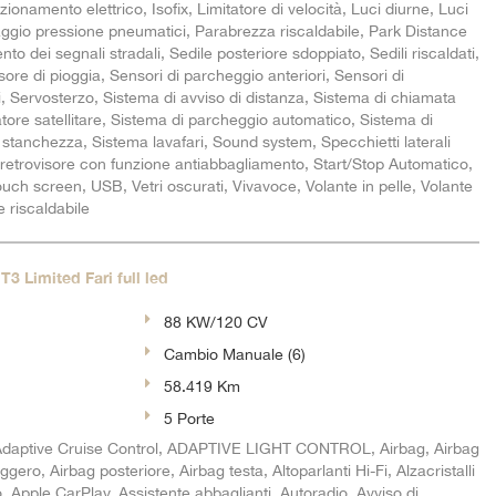
azionamento elettrico, Isofix, Limitatore di velocità, Luci diurne, Luci
ggio pressione pneumatici, Parabrezza riscaldabile, Park Distance
o dei segnali stradali, Sedile posteriore sdoppiato, Sedili riscaldati,
ore di pioggia, Sensori di parcheggio anteriori, Sensori di
, Servosterzo, Sistema di avviso di distanza, Sistema di chiamata
ore satellitare, Sistema di parcheggio automatico, Sistema di
stanchezza, Sistema lavafari, Sound system, Specchietti laterali
o retrovisore con funzione antiabbagliamento, Start/Stop Automatico,
ch screen, USB, Vetri oscurati, Vivavoce, Volante in pelle, Volante
e riscaldabile
3 Limited Fari full led
88 KW/120 CV
Cambio Manuale (6)
58.419 Km
5 Porte
daptive Cruise Control, ADAPTIVE LIGHT CONTROL, Airbag, Airbag
ggero, Airbag posteriore, Airbag testa, Altoparlanti Hi-Fi, Alzacristalli
o, Apple CarPlay, Assistente abbaglianti, Autoradio, Avviso di