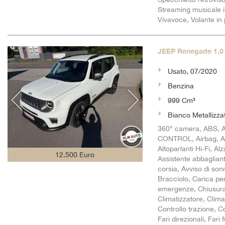
Streaming musicale i
Vivavoce, Volante in 
JEEP Renegade 1.0 T
Usato, 07/2020
Benzina
999 Cm³
Bianco Metallizza
360° camera, ABS, 
CONTROL, Airbag, Air
Altoparlanti Hi-Fi, Al
12.500 Euro
Assistente abbagliant
corsia, Avviso di so
Bracciolo, Carica pe
emergenze, Chiusura 
Climatizzatore, Clima
Controllo trazione, C
Fari direzionali, Far