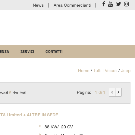
News
Area Commercianti
TENZA
SERVIZI
CONTATTI
Home
/
Tutti I Veicoli
/
Jeep
Pagina:
1 di 1
ovati
5
risultati
T3 Limited + ALTRE IN SEDE
88 KW/120 CV