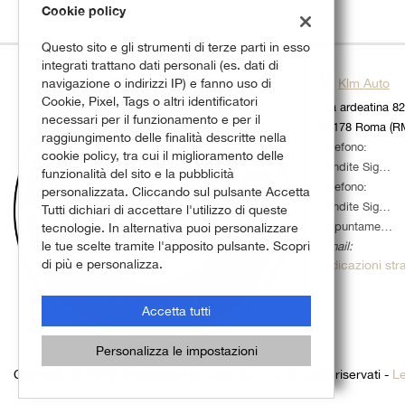
Cookie policy
Questo sito e gli strumenti di terze parti in esso
integrati trattano dati personali (es. dati di
navigazione o indirizzi IP) e fanno uso di
Klm Auto
Cookie, Pixel, Tags o altri identificatori
Via ardeatina 8
necessari per il funzionamento e per il
00178 Roma (R
raggiungimento delle finalità descritte nella
Telefono:
cookie policy, tra cui il miglioramento delle
Vendite Sig.Michele:
funzionalità del sito e la pubblicità
Telefono:
personalizzata. Cliccando sul pulsante Accetta
Vendite Sig.Davide:
Tutti dichiari di accettare l'utilizzo di queste
Appuntamenti Sig. Alessandro:
tecnologie. In alternativa puoi personalizzare
le tue scelte tramite l'apposito pulsante. Scopri
Email:
Leggi
di più e personalizza.
Indicazioni str
la
cookie
policy
Accetta tutti
Personalizza le impostazioni
e
Copyright © 2026 GestionaleAuto.com S.r.l., Tutti i diritti riservati -
Le
oni