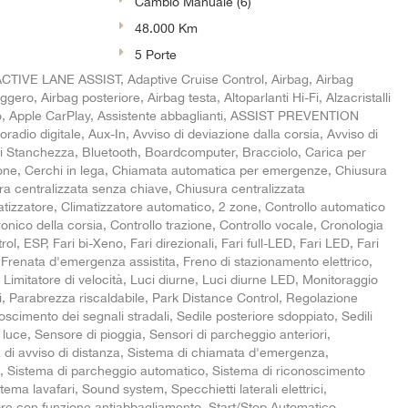
Cambio Manuale (6)
48.000 Km
5 Porte
CTIVE LANE ASSIST, Adaptive Cruise Control, Airbag, Airbag
ggero, Airbag posteriore, Airbag testa, Altoparlanti Hi-Fi, Alzacristalli
uto, Apple CarPlay, Assistente abbaglianti, ASSIST PREVENTION
radio digitale, Aux-In, Avviso di deviazione dalla corsia, Avviso di
i Stanchezza, Bluetooth, Boardcomputer, Bracciolo, Carica per
one, Cerchi in lega, Chiamata automatica per emergenze, Chiusura
ra centralizzata senza chiave, Chiusura centralizzata
tizzatore, Climatizzatore automatico, 2 zone, Controllo automatico
ronico della corsia, Controllo trazione, Controllo vocale, Cronologia
rol, ESP, Fari bi-Xeno, Fari direzionali, Fari full-LED, Fari LED, Fari
Frenata d'emergenza assistita, Freno di stazionamento elettrico,
ix, Limitatore di velocità, Luci diurne, Luci diurne LED, Monitoraggio
, Parabrezza riscaldabile, Park Distance Control, Regolazione
noscimento dei segnali stradali, Sedile posteriore sdoppiato, Sedili
i luce, Sensore di pioggia, Sensori di parcheggio anteriori,
 di avviso di distanza, Sistema di chiamata d'emergenza,
re, Sistema di parcheggio automatico, Sistema di riconoscimento
ema lavafari, Sound system, Specchietti laterali elettrici,
ore con funzione antiabbagliamento, Start/Stop Automatico,