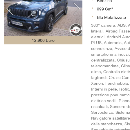
Benzina
999 Cm³
Blu Metallizzato
360° camera, ABS, A
laterali, Airbag Passe
elettrici, Android A
12.900 Euro
PLUS, Autoradio, Auto
sonnolenza, Avviso d
smartphone a induzi
centralizzata, Chiusu
telecomandata, Clima
clima, Controllo elett
tagliandi, Cruise Cont
Xenon, Fendinebbia, 
Interni in pelle, Isof
pressione pneumatici
elettrica sedili, Rico
riscaldati, Sensore d
Servosterzo, Sistema
Navigatore satellita
della stanchezza, Sist
Specchietto retrovis