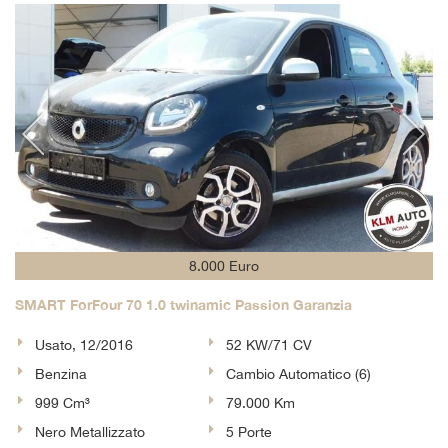
tta
i
empre
Cookie necessari
ilitato
Cookie delle preferenze
Cookie per il miglioramento dell'esperienza utente
Cookie analitici
8.000 Euro
Cookie di marketing
SMART ForFour 70 1.0 twinamic Passion Garanzia
Usato, 12/2016
52 KW/71 CV
Leggi
Benzina
Cambio Automatico (6)
la
cookie
999 Cm³
79.000 Km
policy
Nero Metallizzato
5 Porte