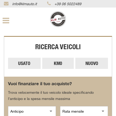
info@klmauto.it
+39 06 5022489
Le
tue
preferenze
di
consenso
Il
RICERCA VEICOLI
seguente
pannello
ti
consente
USATO
KM0
NUOVO
di
esprimere
le
tue
Vuoi finanziare il tuo acquisto?
preferenze
di
Trova velocemente il tuo veicolo ideale specificando
consenso
l'anticipo e la spesa mensile massima
alle
tecnologie
di