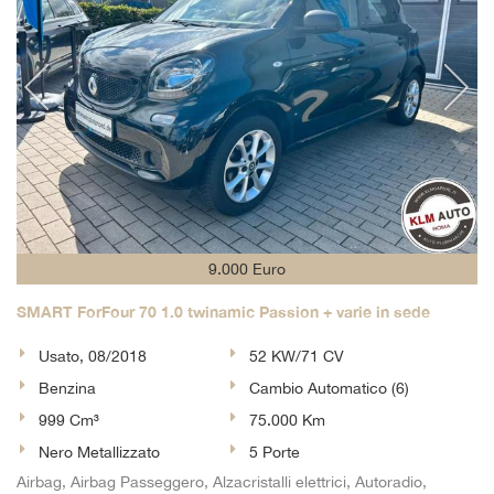
9.000 Euro
SMART ForFour 70 1.0 twinamic Passion + varie in sede
Usato, 08/2018
52 KW/71 CV
Benzina
Cambio Automatico (6)
999 Cm³
75.000 Km
Nero Metallizzato
5 Porte
Airbag, Airbag Passeggero, Alzacristalli elettrici, Autoradio,