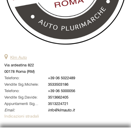
Klm Auto
Via ardeatina 822
00178 Roma (RM)
Telefono:
+39 06 5022489
Vendite Sig.Michele:
3533503186
Telefono:
+39 06 5000056
Vendite Sig.Davide:
3513662405
Appuntamenti Sig. Alessandro:
3513224721
Email:
info@klmauto.it
Indicazioni stradali