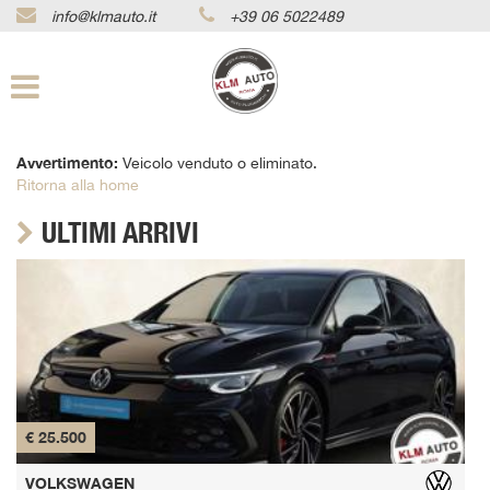
info@klmauto.it
+39 06 5022489
Le
tue
preferenze
di
consenso
Avvertimento:
Veicolo venduto o eliminato.
Il
Ritorna alla home
seguente
pannello
ULTIMI ARRIVI
ti
consente
di
esprimere
le
tue
preferenze
di
consenso
alle
€ 21.500
tecnologie
di
AUDI