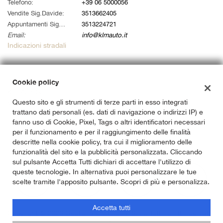
tta
Telefono:
+39 06 5000056
i
Vendite Sig.Davide:
3513662405
Appuntamenti Sig. Alessandro:
3513224721
Email:
info@klmauto.it
empre
Cookie necessari
Indicazioni stradali
ilitato
Cookie delle preferenze
Dati fiscali:
Cookie policy
Klm Auto Srl
Cookie per il miglioramento dell'esperienza utente
Questo sito e gli strumenti di terze parti in esso integrati
Via Ardeatina 822, Roma (RM)
trattano dati personali (es. dati di navigazione o indirizzi IP) e
C.F/P.IVA:
14733141007
Cookie analitici
fanno uso di Cookie, Pixel, Tags o altri identificatori necessari
Registro delle imprese:
RM
per il funzionamento e per il raggiungimento delle finalità
descritte nella cookie policy, tra cui il miglioramento delle
Cookie di marketing
funzionalità del sito e la pubblicità personalizzata. Cliccando
sul pulsante Accetta Tutti dichiari di accettare l'utilizzo di
queste tecnologie. In alternativa puoi personalizzare le tue
Leggi
scelte tramite l'apposito pulsante. Scopri di più e personalizza.
la
cookie
Accetta tutti
policy
Copyright © 2026 GestionaleAuto.com S.r.l., Tutti i diritti riservati -
Leggi l'informativa sulla privacy
-
Cookie Policy