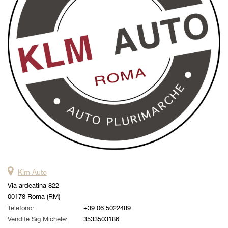
questi
strumenti
di
tracciamento
si
rimanda
alla
cookie
policy.
Puoi
rivedere
e
modificare
le
tue
scelte
Klm Auto
in
qualsiasi
Via ardeatina 822
momento.
00178 Roma (RM)
Telefono:
+39 06 5022489
Vendite Sig.Michele:
3533503186