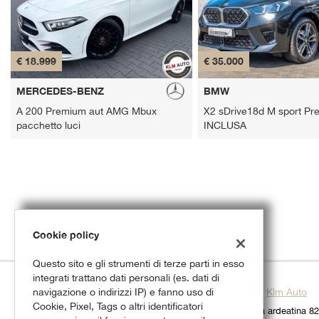
tracciamento
che
adottiamo
per
€ 18.999
€ 35.000
offrire
le
MERCEDES-BENZ
funzionalità
BMW
e
A 200 Premium aut AMG Mbux
X2 sDrive18d M sport Pr
svolgere
pacchetto luci
INCLUSA
le
attività
di
seguito
descritte.
Per
ottenere
maggiori
Cookie policy
informazioni
sull'utilità
Questo sito e gli strumenti di terze parti in esso
e
integrati trattano dati personali (es. dati di
sul
navigazione o indirizzi IP) e fanno uso di
Klm Auto
funzionamento
Cookie, Pixel, Tags o altri identificatori
Via ardeatina 8
di