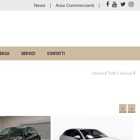
News
Area Commercianti
TENZA
SERVIZI
CONTATTI
Home
/
Tutti I Veicoli
/
<
>