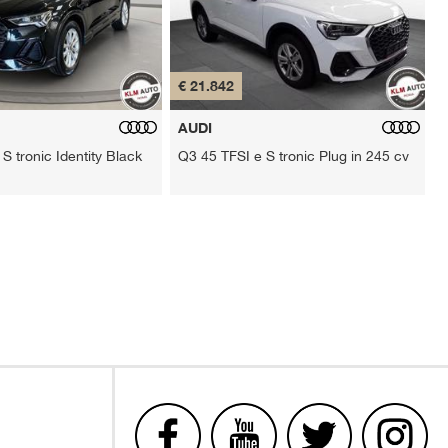
€ 21.842
€
AUDI
S tronic Identity Black
Q3 45 TFSI e S tronic Plug in 245 cv
p