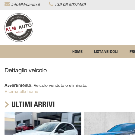
info@klmauto.it
+39 06 5022489
Le
tue
preferenze
di
consenso
Il
HOME
LISTA VEICOLI
PR
seguente
pannello
ti
Dettaglio veicolo
consente
di
esprimere
Avvertimento:
Veicolo venduto o eliminato.
le
Ritorna alla home
tue
preferenze
ULTIMI ARRIVI
di
consenso
alle
tecnologie
di