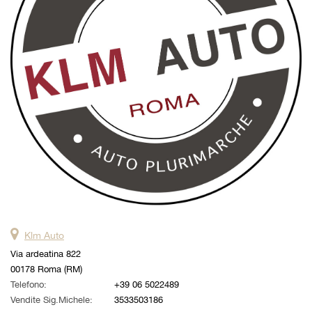
questi
strumenti
di
tracciamento
si
rimanda
alla
cookie
policy.
Puoi
rivedere
e
modificare
le
tue
scelte
Klm Auto
in
qualsiasi
Via ardeatina 822
momento.
00178 Roma (RM)
Telefono:
+39 06 5022489
Vendite Sig.Michele:
3533503186