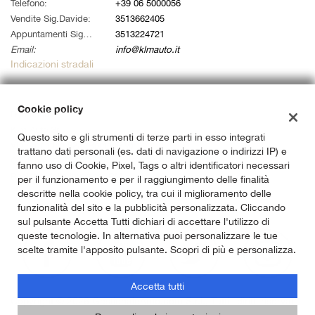
tta
Telefono:
+39 06 5000056
i
Vendite Sig.Davide:
3513662405
Appuntamenti Sig. Alessandro:
3513224721
Email:
info@klmauto.it
empre
Cookie necessari
Indicazioni stradali
ilitato
Cookie delle preferenze
Cookie policy
Dati fiscali:
Klm Auto Srl
Questo sito e gli strumenti di terze parti in esso integrati
Cookie per il miglioramento dell'esperienza utente
Via Ardeatina 822, Roma (RM)
trattano dati personali (es. dati di navigazione o indirizzi IP) e
C.F/P.IVA:
14733141007
fanno uso di Cookie, Pixel, Tags o altri identificatori necessari
Cookie analitici
Registro delle imprese:
RM
per il funzionamento e per il raggiungimento delle finalità
descritte nella cookie policy, tra cui il miglioramento delle
Cookie di marketing
funzionalità del sito e la pubblicità personalizzata. Cliccando
sul pulsante Accetta Tutti dichiari di accettare l'utilizzo di
queste tecnologie. In alternativa puoi personalizzare le tue
scelte tramite l'apposito pulsante. Scopri di più e personalizza.
Leggi
la
cookie
Accetta tutti
policy
Copyright © 2026 GestionaleAuto.com S.r.l., Tutti i diritti riservati -
Leggi l'informativa sulla privacy
-
Cookie Policy