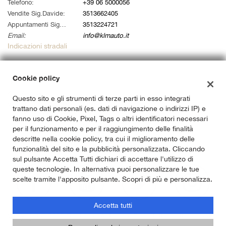
tta
Telefono:
+39 06 5000056
i
Vendite Sig.Davide:
3513662405
Appuntamenti Sig. Alessandro:
3513224721
Email:
info@klmauto.it
empre
Cookie necessari
Indicazioni stradali
ilitato
Cookie delle preferenze
Cookie policy
Dati fiscali:
Klm Auto Srl
Questo sito e gli strumenti di terze parti in esso integrati
Cookie per il miglioramento dell'esperienza utente
Via Ardeatina 822, Roma (RM)
trattano dati personali (es. dati di navigazione o indirizzi IP) e
C.F/P.IVA:
14733141007
fanno uso di Cookie, Pixel, Tags o altri identificatori necessari
Cookie analitici
Registro delle imprese:
RM
per il funzionamento e per il raggiungimento delle finalità
descritte nella cookie policy, tra cui il miglioramento delle
Cookie di marketing
funzionalità del sito e la pubblicità personalizzata. Cliccando
sul pulsante Accetta Tutti dichiari di accettare l'utilizzo di
queste tecnologie. In alternativa puoi personalizzare le tue
scelte tramite l'apposito pulsante. Scopri di più e personalizza.
Leggi
la
cookie
Accetta tutti
policy
Copyright © 2026 GestionaleAuto.com S.r.l., Tutti i diritti riservati -
Leggi l'informativa sulla privacy
-
Cookie Policy