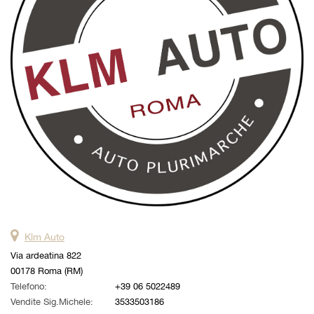
questi
strumenti
di
tracciamento
si
rimanda
alla
cookie
policy.
Puoi
rivedere
e
modificare
le
tue
scelte
Klm Auto
in
qualsiasi
Via ardeatina 822
momento.
00178 Roma (RM)
Telefono:
+39 06 5022489
Vendite Sig.Michele:
3533503186