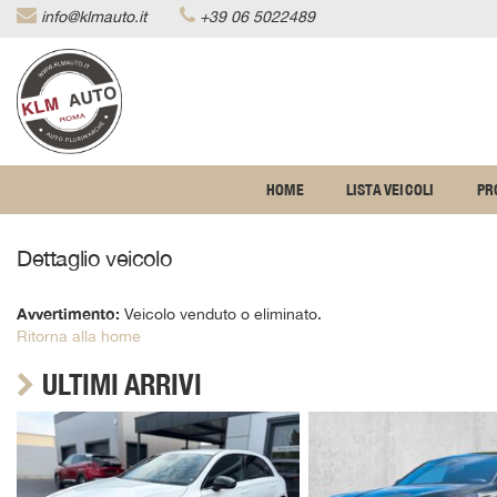
info@klmauto.it
+39 06 5022489
Le
tue
preferenze
di
consenso
Il
HOME
LISTA VEICOLI
PR
seguente
pannello
ti
Dettaglio veicolo
consente
di
esprimere
Avvertimento:
Veicolo venduto o eliminato.
le
Ritorna alla home
tue
preferenze
ULTIMI ARRIVI
di
consenso
alle
tecnologie
di