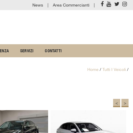
News
Area Commercianti
TENZA
SERVIZI
CONTATTI
Home
/
Tutti I Veicoli
/
<
>