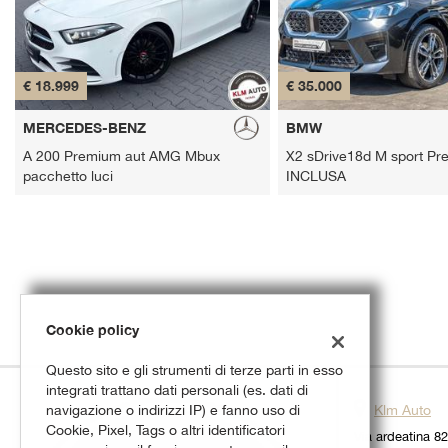
tracciamento
che
adottiamo
per
€ 18.999
€ 35.000
offrire
le
MERCEDES-BENZ
funzionalità
BMW
e
A 200 Premium aut AMG Mbux
X2 sDrive18d M sport Pr
svolgere
pacchetto luci
INCLUSA
le
attività
di
seguito
descritte.
Per
ottenere
maggiori
Cookie policy
informazioni
sull'utilità
Questo sito e gli strumenti di terze parti in esso
e
integrati trattano dati personali (es. dati di
sul
navigazione o indirizzi IP) e fanno uso di
Klm Auto
funzionamento
Cookie, Pixel, Tags o altri identificatori
Via ardeatina 8
di