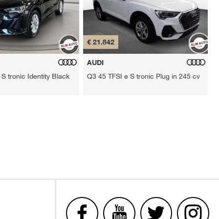
€ 21.842
€
AUDI
S tronic Identity Black
Q3 45 TFSI e S tronic Plug in 245 cv
p