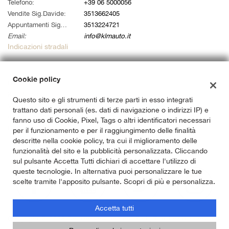
tta
Telefono:
+39 06 5000056
i
Vendite Sig.Davide:
3513662405
Appuntamenti Sig. Alessandro:
3513224721
Email:
info@klmauto.it
empre
Cookie necessari
Indicazioni stradali
ilitato
Cookie delle preferenze
Cookie policy
Dati fiscali:
Klm Auto Srl
Questo sito e gli strumenti di terze parti in esso integrati
Cookie per il miglioramento dell'esperienza utente
Via Ardeatina 822, Roma (RM)
trattano dati personali (es. dati di navigazione o indirizzi IP) e
C.F/P.IVA:
14733141007
fanno uso di Cookie, Pixel, Tags o altri identificatori necessari
Cookie analitici
Registro delle imprese:
RM
per il funzionamento e per il raggiungimento delle finalità
descritte nella cookie policy, tra cui il miglioramento delle
Cookie di marketing
funzionalità del sito e la pubblicità personalizzata. Cliccando
sul pulsante Accetta Tutti dichiari di accettare l'utilizzo di
queste tecnologie. In alternativa puoi personalizzare le tue
scelte tramite l'apposito pulsante. Scopri di più e personalizza.
Leggi
la
cookie
Accetta tutti
policy
Copyright © 2026 GestionaleAuto.com S.r.l., Tutti i diritti riservati -
Leggi l'informativa sulla privacy
-
Cookie Policy