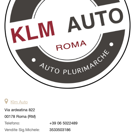
questi
strumenti
di
tracciamento
si
rimanda
alla
cookie
policy.
Puoi
rivedere
e
modificare
le
tue
scelte
Klm Auto
in
qualsiasi
Via ardeatina 822
momento.
00178 Roma (RM)
Telefono:
+39 06 5022489
Vendite Sig.Michele:
3533503186