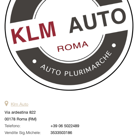
questi
strumenti
di
tracciamento
si
rimanda
alla
cookie
policy.
Puoi
rivedere
e
modificare
le
tue
scelte
Klm Auto
in
qualsiasi
Via ardeatina 822
momento.
00178 Roma (RM)
Telefono:
+39 06 5022489
Vendite Sig.Michele:
3533503186