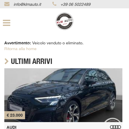
info@klmauto.it
+39 06 5022489
Le
tue
preferenze
di
consenso
Avvertimento:
Veicolo venduto o eliminato.
Il
Ritorna alla home
seguente
pannello
ULTIMI ARRIVI
ti
consente
di
esprimere
le
tue
preferenze
di
consenso
alle
€ 23.000
€
tecnologie
di
AUDI