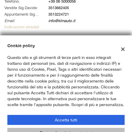
tta
Telefono:
+39 06 5000056
i
Vendite Sig.Davide:
3513662405
Appuntamenti Sig. Alessandro:
3513224721
Email:
info@klmauto.it
empre
Cookie necessari
Indicazioni stradali
ilitato
Cookie delle preferenze
Cookie policy
Dati fiscali:
Klm Auto Srl
Questo sito e gli strumenti di terze parti in esso integrati
Cookie per il miglioramento dell'esperienza utente
Via Ardeatina 822, Roma (RM)
trattano dati personali (es. dati di navigazione o indirizzi IP) e
C.F/P.IVA:
14733141007
fanno uso di Cookie, Pixel, Tags o altri identificatori necessari
Cookie analitici
Registro delle imprese:
RM
per il funzionamento e per il raggiungimento delle finalità
descritte nella cookie policy, tra cui il miglioramento delle
Cookie di marketing
funzionalità del sito e la pubblicità personalizzata. Cliccando
sul pulsante Accetta Tutti dichiari di accettare l'utilizzo di
queste tecnologie. In alternativa puoi personalizzare le tue
scelte tramite l'apposito pulsante. Scopri di più e personalizza.
Leggi
la
cookie
Accetta tutti
policy
Copyright © 2026 GestionaleAuto.com S.r.l., Tutti i diritti riservati -
Leggi l'informativa sulla privacy
-
Cookie Policy