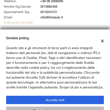
tta
Telefono:
+39 06 5000056
i
Vendite Sig.Davide:
3513662405
Appuntamenti Sig. Alessandro:
3513224721
Email:
info@klmauto.it
empre
Cookie necessari
Indicazioni stradali
ilitato
Cookie delle preferenze
Cookie policy
Dati fiscali:
Klm Auto Srl
Questo sito e gli strumenti di terze parti in esso integrati
Cookie per il miglioramento dell'esperienza utente
Via Ardeatina 822, Roma (RM)
trattano dati personali (es. dati di navigazione o indirizzi IP) e
C.F/P.IVA:
14733141007
fanno uso di Cookie, Pixel, Tags o altri identificatori necessari
Cookie analitici
Registro delle imprese:
RM
per il funzionamento e per il raggiungimento delle finalità
descritte nella cookie policy, tra cui il miglioramento delle
Cookie di marketing
funzionalità del sito e la pubblicità personalizzata. Cliccando
sul pulsante Accetta Tutti dichiari di accettare l'utilizzo di
queste tecnologie. In alternativa puoi personalizzare le tue
scelte tramite l'apposito pulsante. Scopri di più e personalizza.
Leggi
la
cookie
Accetta tutti
policy
Copyright © 2026 GestionaleAuto.com S.r.l., Tutti i diritti riservati -
Leggi l'informativa sulla privacy
-
Cookie Policy