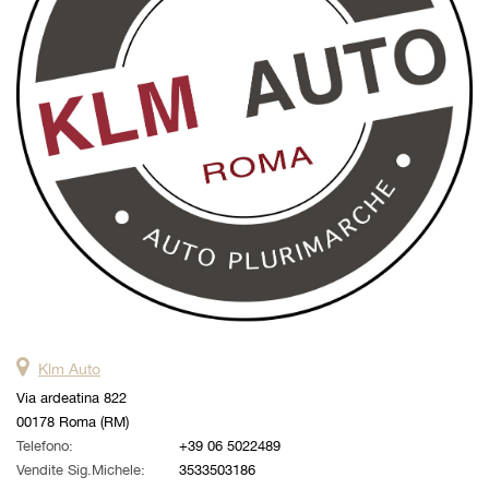
questi
strumenti
di
tracciamento
si
rimanda
alla
cookie
policy.
Puoi
rivedere
e
modificare
le
tue
scelte
Klm Auto
in
qualsiasi
Via ardeatina 822
momento.
00178 Roma (RM)
Telefono:
+39 06 5022489
Vendite Sig.Michele:
3533503186